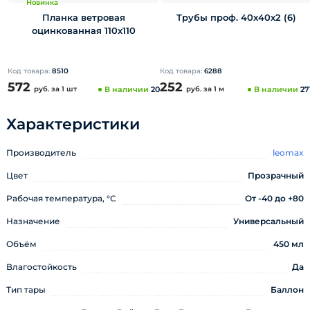
Новинка
Планка ветровая
Трубы проф. 40х40х2 (6)
оцинкованная 110х110
Код товара:
8510
Код товара:
6288
572
252
руб.
за 1 шт
В наличии
20
руб.
за 1 м
В наличии
27
Характеристики
Производитель
leomax
Цвет
Прозрачный
Рабочая температура, °С
От -40 до +80
Назначение
Универсальный
Объём
450 мл
Влагостойкость
Да
Тип тары
Баллон