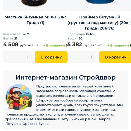
Мастика битумная МГХ-Г 21кг
Праймер битумный
Грида (1)
(грунтовка под мастику) (20кг
Грида (206176)
Код товара:
3267
Код товара:
8665
Вес, кг
21
Вес, кг
20
4 508
5 382
руб.
за 1 шт
В наличии
5
руб.
за 1 шт
В наличии
В корзину
В корзину
Интернет-магазин Стройдвор
Продукция, предлагаемая нашей компанией,
завоевала популярность благодаря сочетанию
высокого качества и оптимальной стоимости.
Широкое разнообразие ассортимента
удовлетворяет нужды всех групп покупателей. Мы
стремимся идти навстречу своим заказчикам,
предлагая продукцию и услуги, в полной мере отвечающие их
требованиям. Мы доставляем в Петушинский район, Покров,
Петушки, Орехово-Зуево.