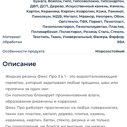
Бумага, Войлок, Гипс, Гипсоволокно, Гипсокартон,
ДВП, ДСП, Дерево, Искусственный камень, Камень,
Картон, Керамика, Кирпич, Ковролин, Кожа, Ламинат,
Линолеум, МДФ, Металл, Мрамор, Неопрен, Обои,
Оргстекло, ПВХ, Паркет, Пенопласт,
Пенополистирол, Пенополиуретан, Пластик,
Поликарбонат, Полистирол, Резина, Сталь, Стекло,
Материал
Текстиль, Ткань, Универсальный, Фанера, Фарфор,
обработки
ЭВА
Особенности продукта
Морозостойкий
Описание
Жидкая резина Фикс Про 3 в 1 - это водоотталкивающий
герметик, который заделывает любые трещины, швы или
протечки за один миг.
Он полностью блокирует проникновение влаги,
образование ржавчины и коррозии.
Фикс Про работает практически на любых поверхностях,
таких как пластик, металл, дерево, плитка, камень,
керамика, кирпич, бетон, стекло, резина и не только.
Он огнеупорный, не боится ни высоких, ни низких