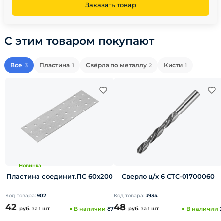
Заказать товар
С этим товаром покупают
Все
Пластина
Свёрла по металлу
Кисти
3
1
2
1
Новинка
Пластина соединит.ПС 60х200
Сверло ц/х 6 СTC-01700060
Код товара:
902
Код товара:
3934
42
48
руб.
за 1 шт
В наличии
87
руб.
за 1 шт
В наличии