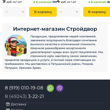
9
4
руб.
за 1 шт
В наличии
199
руб.
за 1 шт
В наличии
8
В корзину
В корзину
Интернет-магазин Стройдвор
Продукция, предлагаемая нашей компанией,
завоевала популярность благодаря сочетанию
высокого качества и оптимальной стоимости.
Широкое разнообразие ассортимента
удовлетворяет нужды всех групп покупателей. Мы
стремимся идти навстречу своим заказчикам,
предлагая продукцию и услуги, в полной мере отвечающие их
требованиям. Мы доставляем в Петушинский район, Покров,
Петушки, Орехово-Зуево.
8 (919) 010-19-08
8 (49243)
3-22-21
Доставка
Оплата