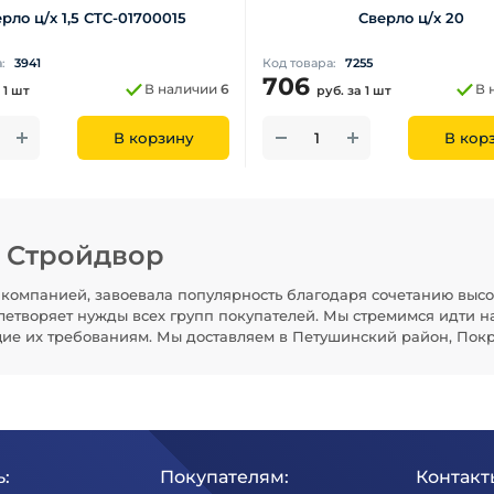
рло ц/х 1,5 СTC-01700015
Сверло ц/х 20
а:
3941
Код товара:
7255
706
В наличии
6
В 
 1 шт
руб.
за 1 шт
В корзину
В кор
н Стройдвор
компанией, завоевала популярность благодаря сочетанию высо
летворяет нужды всех групп покупателей. Мы стремимся идти н
щие их требованиям. Мы доставляем в Петушинский район, Покр
:
Покупателям:
Контакт