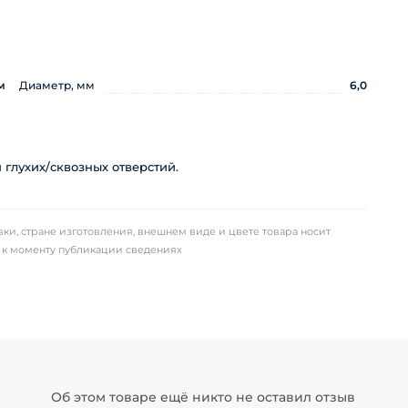
м
Диаметр, мм
6,0
 глухих/сквозных отверстий.
ки, стране изготовления, внешнем виде и цвете товара носит
х к моменту публикации сведениях
Об этом товаре ещё никто не оставил отзыв