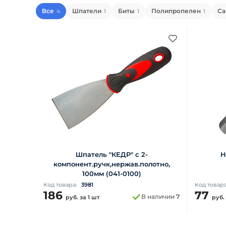
Все
Шпатели
Биты
Полипропелен
Са
4
1
1
1
Шпатель "КЕДР" c 2-
Н
компонент.ручк,нержав.полотно,
100мм (041-0100)
Код товара:
3981
Код товар
186
77
В наличии
7
руб.
за 1 шт
руб.