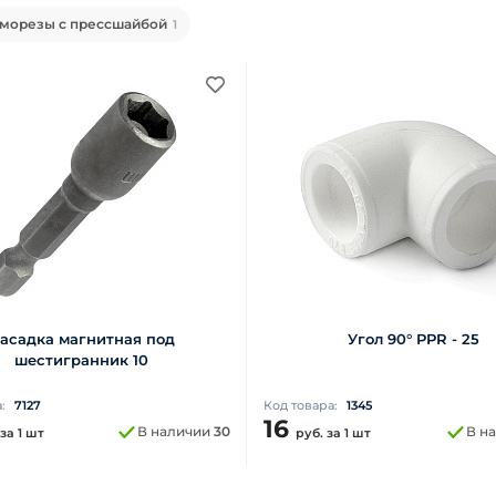
морезы с прессшайбой
1
асадка магнитная под
Угол 90° PPR - 25
шестигранник 10
а:
7127
Код товара:
1345
16
В наличии
30
В н
за 1 шт
руб.
за 1 шт