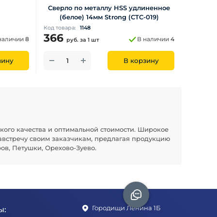
Сверло по металлу HSS удлиненное
(белое) 14мм Strong (CTC-019)
Код товара:
1148
366
наличии
8
В наличии
4
руб.
за 1 шт
зину
В корзину
кого качества и оптимальной стоимости. Широкое
австречу своим заказчикам, предлагая продукцию
ов, Петушки, Орехово-Зуево.
Городищи Ленина 1Б
ы: