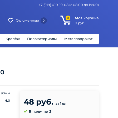
+7 (919) 010-19-08
(с 08:00 до 19:00)
Моя корзина
0
Отложенные
0
0
руб.
Крепёж
Пиломатериалы
Металлопрокат
60
90мм
48 руб.
6,0
за 1 шт
В наличии
2