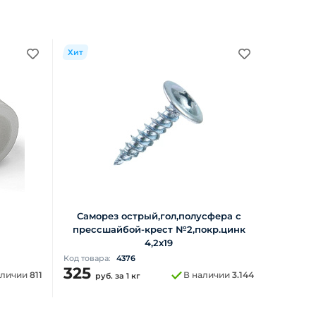
Хит
Саморез острый,гол,полусфера с
прессшайбой-крест №2,покр.цинк
4,2х19
Код товара:
4376
325
аличии
811
В наличии
3.144
руб.
за 1 кг