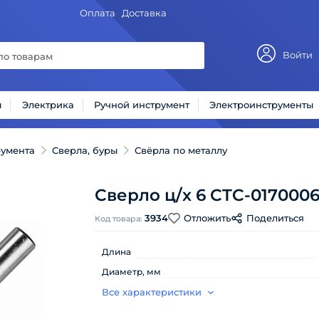
Оплата
Доставка
Войти
ы
Электрика
Ручной инструмент
Электроинструменты
румента
Сверла, буры
Свёрла по металлу
Сверло ц/х 6 СTC-017000
3934
Отложить
Поделиться
Код товара:
Длина
Диаметр, мм
Все характеристики