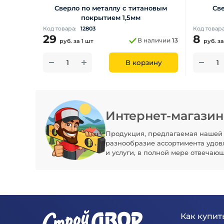
Сверло по металлу с титановым
Све
покрытием 1,5мм
Код товара:
12803
Код товар
29
8
В наличии
13
руб.
за 1 шт
руб.
за
В корзину
Интернет-магази
Продукция, предлагаемая нашей 
разнообразие ассортимента удов
и услуги, в полной мере отвечаю
Как купить