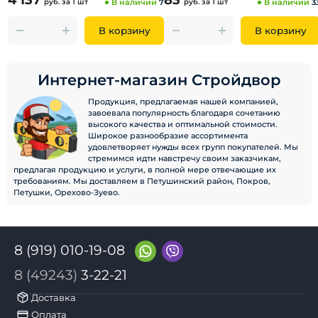
4 137
83
руб.
за 1 шт
В наличии
7
руб.
за 1 шт
В наличии
3
В корзину
В корзину
Интернет-магазин Стройдвор
Продукция, предлагаемая нашей компанией,
завоевала популярность благодаря сочетанию
высокого качества и оптимальной стоимости.
Широкое разнообразие ассортимента
удовлетворяет нужды всех групп покупателей. Мы
стремимся идти навстречу своим заказчикам,
предлагая продукцию и услуги, в полной мере отвечающие их
требованиям. Мы доставляем в Петушинский район, Покров,
Петушки, Орехово-Зуево.
8 (919) 010-19-08
8 (49243)
3-22-21
Доставка
Оплата