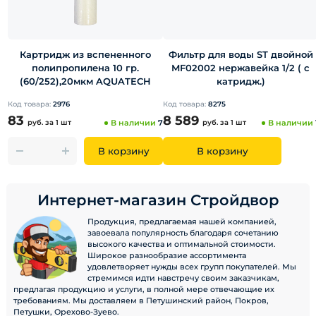
Картридж из вспененного
Фильтр для воды ST двойной
полипропилена 10 гр.
MF02002 нержавейка 1/2 ( с
(60/252),20мкм AQUATECH
катридж.)
Код товара:
2976
Код товара:
8275
83
8 589
руб.
за 1 шт
В наличии
7
руб.
за 1 шт
В наличии
В корзину
В корзину
Интернет-магазин Стройдвор
Продукция, предлагаемая нашей компанией,
завоевала популярность благодаря сочетанию
высокого качества и оптимальной стоимости.
Широкое разнообразие ассортимента
удовлетворяет нужды всех групп покупателей. Мы
стремимся идти навстречу своим заказчикам,
предлагая продукцию и услуги, в полной мере отвечающие их
требованиям. Мы доставляем в Петушинский район, Покров,
Петушки, Орехово-Зуево.