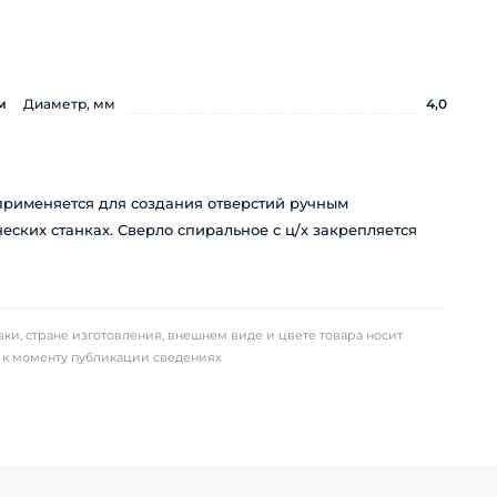
м
Диаметр, мм
4,0
применяется для создания отверстий ручным
ских станках. Сверло спиральное с ц/х закрепляется
ки, стране изготовления, внешнем виде и цвете товара носит
х к моменту публикации сведениях