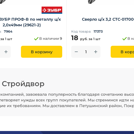
ЗУБР ПРОФ-В по металлу ц/х
Сверло ц/х 3,2 СTC-0170
2,0х49мм (29621-2)
а:
7964
Код товара:
17373
18
В наличии
9
В 
.
за 1 шт
руб.
за 1 шт
В корзину
В кор
н Стройдвор
компанией, завоевала популярность благодаря сочетанию высо
летворяет нужды всех групп покупателей. Мы стремимся идти н
щие их требованиям. Мы доставляем в Петушинский район, Покр