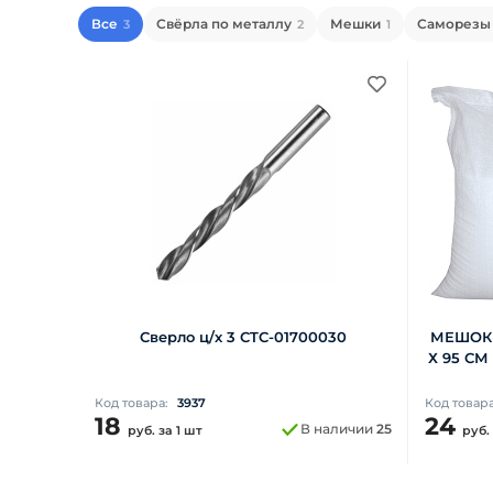
Все
Свёрла по металлу
Мешки
Саморезы 
3
2
1
Сверло ц/х 3 СTC-01700030
МЕШОК 
Х 95 СМ
Код товара:
3937
Код товар
18
24
В наличии
25
руб.
за 1 шт
руб.