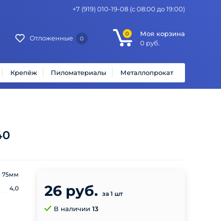
+7 (919) 010-19-08
(с 08:00 до 19:00)
Моя корзина
0
Отложенные
0
0
руб.
Крепёж
Пиломатериалы
Металлопрокат
40
75мм
26 руб.
4,0
за 1 шт
В наличии
13