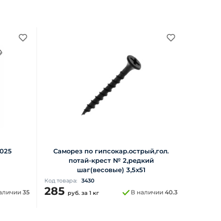
0025
Саморез по гипсокар.острый,гол.
потай-крест № 2,редкий
шаг(весовые) 3,5х51
Код товара:
3430
285
аличии
35
В наличии
40.3
руб.
за 1 кг