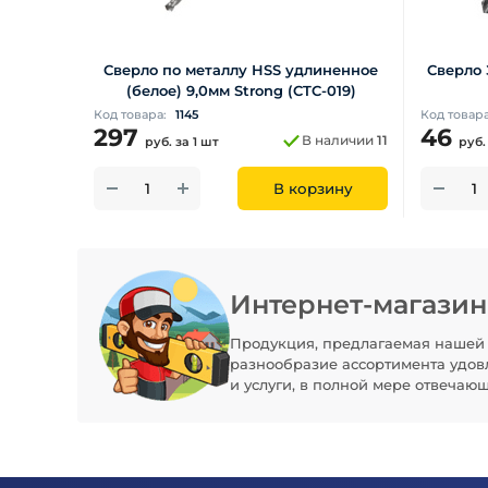
Сверло по металлу HSS удлиненное
Сверло 
(белое) 9,0мм Strong (CTC-019)
Код товара:
1145
Код товар
297
46
В наличии
11
руб.
за 1 шт
руб
В корзину
Интернет-магази
Продукция, предлагаемая нашей 
разнообразие ассортимента удов
и услуги, в полной мере отвечаю