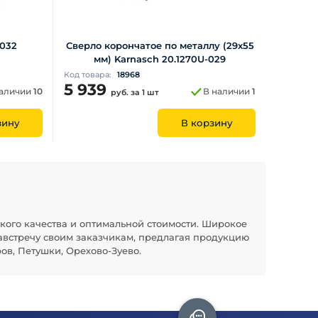
0032
Сверло корончатое по металлу (29х55
мм) Karnasch 20.1270U-029
Код товара:
18968
5 939
наличии
10
В наличии
1
руб.
за 1 шт
зину
В корзину
кого качества и оптимальной стоимости. Широкое
австречу своим заказчикам, предлагая продукцию
ов, Петушки, Орехово-Зуево.