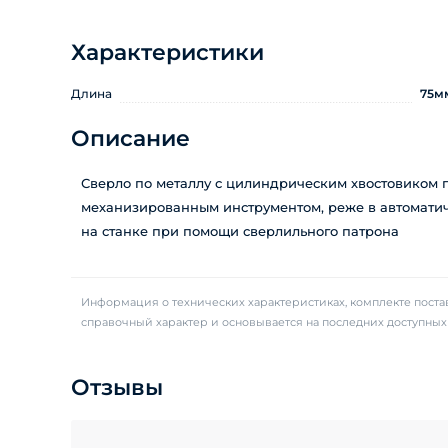
Характеристики
Длина
75м
Описание
Сверло по металлу с цилиндрическим хвостовиком 
механизированным инструментом, реже в автоматиче
на станке при помощи сверлильного патрона
Информация о технических характеристиках, комплекте постав
справочный характер и основывается на последних доступны
Отзывы