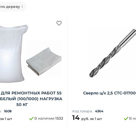
по дереву
1
ДЛЯ РЕМОНТНЫХ РАБОТ 55
Сверло ц/х 2,5 СTC-0170
 БЕЛЫЙ (100/1000) НАГРУЗКА
50 КГ
а:
1608
Код товара:
4364
14
В наличии
1532
В н
за 1 шт
руб.
за 1 шт