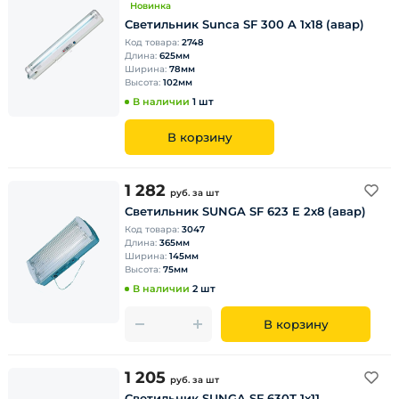
Новинка
Светильник Sunca SF 300 A 1х18 (авар)
Код товара:
2748
Длина:
625мм
Ширина:
78мм
Высота:
102мм
В наличии
1 шт
В корзину
1 282
руб.
за шт
Светильник SUNGA SF 623 E 2х8 (авар)
Код товара:
3047
Длина:
365мм
Ширина:
145мм
Высота:
75мм
В наличии
2 шт
В корзину
1 205
руб.
за шт
Светильник SUNGA SF 630Т 1х11