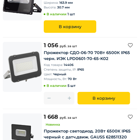
Ширина:
163.9 мм
Высота:
30.7 мм
В наличии
1 шт
В корзину
1 056
руб.
за шт
Прожектор СДО-06-70 70Вт 6500К IP65
черн. ИЭК LPD0601-70-65-K02
Код товара:
14406
Степень защиты, IP:
IP65
Цвет:
Черный
Мощность, Вт:
70 Вт
В наличии
5 шт
В корзину
1 668
руб.
за шт
Новинка
Прожектор светодиод. 20Вт 6500К IP65
черный с датч.движ. GAUSS 628511320