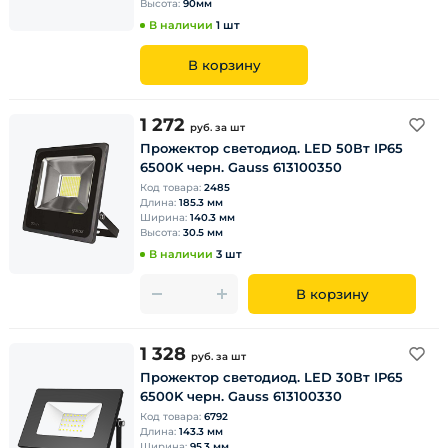
Высота:
90мм
В наличии
1 шт
В корзину
1 272
руб.
за шт
Прожектор светодиод. LED 50Вт IP65
6500K черн. Gauss 613100350
Код товара:
2485
Длина:
185.3 мм
Ширина:
140.3 мм
Высота:
30.5 мм
В наличии
3 шт
В корзину
1 328
руб.
за шт
Прожектор светодиод. LED 30Вт IP65
6500K черн. Gauss 613100330
Код товара:
6792
Длина:
143.3 мм
Ширина:
95.3 мм