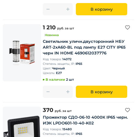
В корзину
1 210
руб.
за шт
Новинка
Светильник уличн.двусторонний НБУ
ART-2хА60-BL под лампу Е27 CITY IP65
черн IN HOME 4690612037776
Код товара:
14072
Степень защиты, IP:
IP65
Цвет:
Черный
Цоколь:
E27
В наличии
2 шт
В корзину
370
руб.
за шт
Прожектор СДО-06-10 4000К IP65 черн.
ИЭК LPDО601-10-40-K02
Код товара:
15480
Степень защиты, IP:
IP65