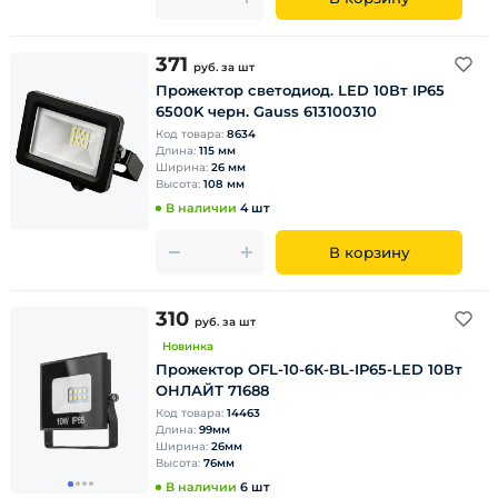
371
руб.
за шт
Прожектор светодиод. LED 10Вт IP65
6500K черн. Gauss 613100310
Код товара:
8634
Длина:
115 мм
Ширина:
26 мм
Высота:
108 мм
В наличии
4 шт
В корзину
310
руб.
за шт
Новинка
Прожектор OFL-10-6К-BL-IP65-LED 10Вт
ОНЛАЙТ 71688
Код товара:
14463
Длина:
99мм
Ширина:
26мм
Высота:
76мм
В наличии
6 шт