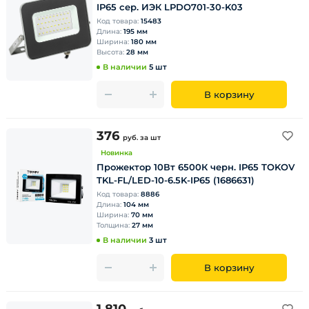
IP65 сер. ИЭК LPDО701-30-K03
Код товара:
15483
Длина:
195 мм
Ширина:
180 мм
Высота:
28 мм
В наличии
5 шт
В корзину
376
руб.
за шт
Новинка
Прожектор 10Вт 6500К черн. IP65 TOKOV
TKL-FL/LED-10-6.5K-IP65 (1686631)
Код товара:
8886
Длина:
104 мм
Ширина:
70 мм
Толщина:
27 мм
В наличии
3 шт
В корзину