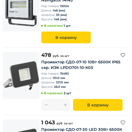
Navigator 14143
Код товара:
15024
Длина:
146 (мм)
Ширина:
33 (мм)
Высота:
148 (мм)
В наличии
1 шт
В корзину
478
руб.
за шт
Прожектор СДО-07-10 10Вт 6500К IP65
сер. ИЭК LPDО701-10-K03
Код товара:
15482
Длина:
131.0 мм
Ширина:
127.0 мм
Высота:
26.0 мм
В наличии
2 шт
В корзину
1 043
руб.
за шт
Прожектор СДО-07-30 LED 30Вт 6500К