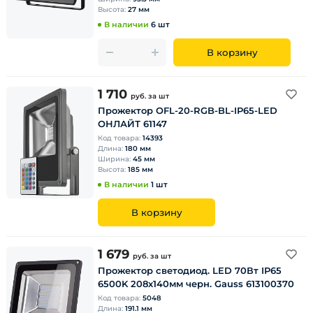
Высота:
27 мм
В наличии
6 шт
В корзину
1 710
руб.
за шт
Прожектор OFL-20-RGB-BL-IP65-LED
ОНЛАЙТ 61147
Код товара:
14393
Длина:
180 мм
Ширина:
45 мм
Высота:
185 мм
В наличии
1 шт
В корзину
1 679
руб.
за шт
Прожектор светодиод. LED 70Вт IP65
6500K 208х140мм черн. Gauss 613100370
Код товара:
5048
Длина:
191.1 мм