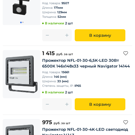
Код товара:
9507
Длина:
171мм
Ширина:
129мм
Толщина:
52мм
В наличии
2 шт
В корзину
1 415
руб.
за шт
Прожектор NFL-01-30-6,5K-LED 30Вт
6500К 146х148х33 черный Navigator 14144
Код товара:
15661
Длина:
146 (мм)
Ширина:
33 (мм)
Степень защиты, IP:
IP65
В наличии
2 шт
В корзину
975
руб.
за шт
Прожектор NFL-01-30-4K-LED светодиод