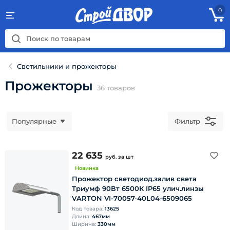
0
Светильники и прожекторы
Прожекторы
36
товаров
Популярные
Фильтр
22 635
руб.
за шт
Новинка
Прожектор светoдиод.залив света
Триумф 90Вт 6500К IP65 улич.линзы
VARTON VI-70057-40L04-6509065
Код товара:
13625
Длина:
467мм
Ширина:
330мм