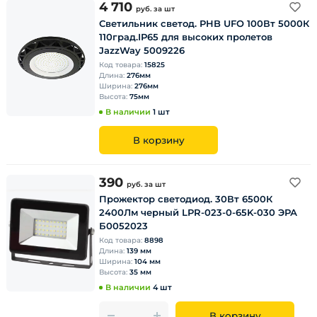
4 710
руб.
за шт
Светильник светод. PHB UFO 100Вт 5000К
110град.IP65 для высоких пролетов
JazzWay 5009226
Код товара:
15825
Длина:
276мм
Ширина:
276мм
Высота:
75мм
В наличии
1 шт
В корзину
390
руб.
за шт
Прожектор светодиод. 30Вт 6500К
2400Лм черный LPR-023-0-65K-030 ЭРА
Б0052023
Код товара:
8898
Длина:
139 мм
Ширина:
104 мм
Высота:
35 мм
В наличии
4 шт
В корзину