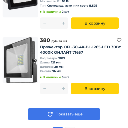
Мощность, Вт:
10 Вт
Тип:
Светодиод. источник света (LED)
В наличии
2 шт
В корзину
380
руб.
за шт
Прожектор OFL-30-4K-BL-IP65-LED 30Вт
4000К ОНЛАЙТ 71657
Код товара:
9019
Длина:
121 мм
Ширина:
28 мм
Высота:
96 мм
В наличии
5 шт
В корзину
Показать ещё