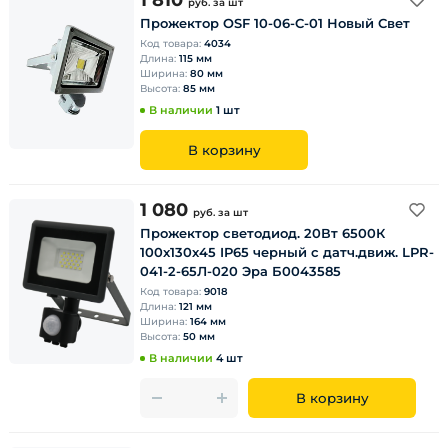
1 810
руб.
за шт
Прожектор OSF 10-06-C-01 Новый Свет
Код товара:
4034
Длина:
115 мм
Ширина:
80 мм
Высота:
85 мм
В наличии
1 шт
В корзину
1 080
руб.
за шт
Прожектор светодиод. 20Вт 6500К
100х130х45 IP65 черный с датч.движ. LPR-
041-2-65Л-020 Эра Б0043585
Код товара:
9018
Длина:
121 мм
Ширина:
164 мм
Высота:
50 мм
В наличии
4 шт
В корзину