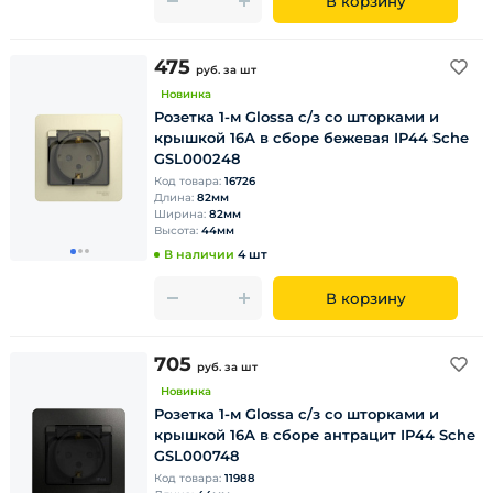
В корзину
475
руб.
за шт
Новинка
Розетка 1-м Glossa с/з со шторками и
крышкой 16А в сборе бежевая IP44 Sche
GSL000248
Код товара:
16726
Длина:
82мм
Ширина:
82мм
Высота:
44мм
В наличии
4 шт
В корзину
705
руб.
за шт
Новинка
Розетка 1-м Glossa с/з со шторками и
крышкой 16А в сборе антрацит IP44 Sche
GSL000748
Код товара:
11988