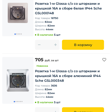
Розетка 1-м Glossa с/з со шторками и
крышкой 16А в сборе белая IP44 Sche
GSL000148
Код товара:
16750
Длина:
82мм
Ширина:
82мм
Высота:
44мм
В наличии
5 шт
В корзину
705
руб.
за шт
Новинка
Розетка 1-м Glossa с/з со шторками и
крышкой 16А в сборе алюминий IP44
Sche GSL000348
Код товара:
3636
Длина:
82мм
Ширина:
82мм
Высота:
44мм
В наличии
5 шт