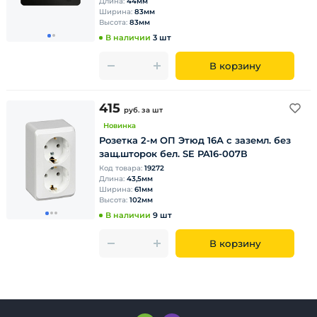
Длина:
44мм
Ширина:
83мм
Высота:
83мм
В наличии
3 шт
В корзину
415
руб.
за шт
Новинка
Розетка 2-м ОП Этюд 16А с заземл. без
защ.шторок бел. SE PA16-007В
Код товара:
19272
Длина:
43,5мм
Ширина:
61мм
Высота:
102мм
В наличии
9 шт
В корзину