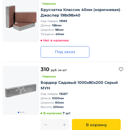
Новинка
Брусчатка Классик 40мм (коричневая)
Джаспер 198х98х40
Код товара:
19189
Длина:
198мм
Ширина:
98мм
Толщина:
40мм
Нет в наличии
Под заказ
310
руб.
за шт
Новинка
Бордюр Садовый 1000х80х200 Серый
МУН
Код товара:
19287
Длина:
1000мм
Ширина:
80мм
Высота:
200мм
В наличии
7 шт
В корзину