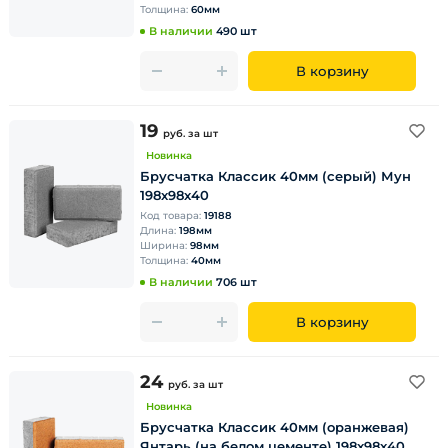
Толщина:
60мм
В наличии
490 шт
В корзину
19
руб.
за шт
Новинка
Брусчатка Классик 40мм (серый) Мун
198х98х40
Код товара:
19188
Длина:
198мм
Ширина:
98мм
Толщина:
40мм
В наличии
706 шт
В корзину
24
руб.
за шт
Новинка
Брусчатка Классик 40мм (оранжевая)
Янтарь (на белом цементе) 198х98х40