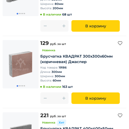
Ширина:
80мм
Высота:
200мм
В наличии
68 шт
В корзину
129
руб.
за шт
Новинка
Брусчатка КВАДРАТ 300х300х60мм
(коричневая) Джаспер
Код товара:
19186
Длина:
300мм
Ширина:
300мм
Высота:
60мм
В наличии
163 шт
В корзину
221
руб.
за шт
Новинка
Хит
Брусчатка КВАДРАТ 400х400х50мм