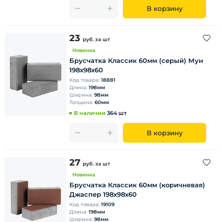
В корзину
23
руб.
за шт
Новинка
Брусчатка Классик 60мм (серый) Мун
198х98х60
Код товара:
18881
Длина:
198мм
Ширина:
98мм
Толщина:
60мм
В наличии
364 шт
В корзину
27
руб.
за шт
Новинка
Брусчатка Классик 60мм (коричневая)
Джаспер 198х98х60
Код товара:
19109
Длина:
198мм
Ширина:
98мм