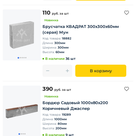
110
руб.
за шт
Новинка
Брусчатка КВАДРАТ 300х300х60мм
(серая) Мун
Код товара:
18882
Длина:
300мм
Ширина:
300мм
Высота:
60мм
В наличии
36 шт
В корзину
390
руб.
за шт
Новинка
Бордюр Садовый 1000х80х200
Коричневый Джаспер
Код товара:
19289
Длина:
1000мм
Ширина:
80мм
Высота:
200мм
В наличии
9 шт