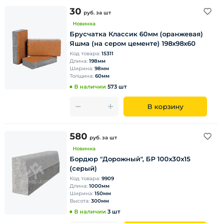
30
руб.
за шт
Новинка
Брусчатка Классик 60мм (оранжевая)
Яшма (на сером цементе) 198х98х60
Код товара:
15311
Длина:
198мм
Ширина:
98мм
Толщина:
60мм
В наличии
573 шт
В корзину
580
руб.
за шт
Новинка
Бордюр "Дорожный", БР 100х30х15
(серый)
Код товара:
9909
Длина:
1000мм
Ширина:
150мм
Высота:
300мм
В наличии
3 шт