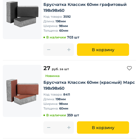
Брусчатка Классик 60мм графитовый
198х98х60
Код товара:
3592
Длина:
198мм
Ширина:
98мм
Толщина:
60мм
В наличии
703 шт
В корзину
27
руб.
за шт
Новинка
Брусчатка Классик 60мм (красный) Марс
198х98х60
Код товара:
8411
Длина:
198мм
Ширина:
98мм
Толщина:
60мм
В наличии
359 шт
В корзину