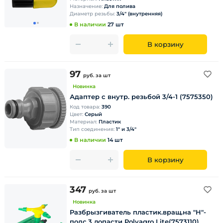
Назначение:
Для полива
Диаметр резьбы:
3/4" (внутренняя)
В наличии
27 шт
В корзину
97
руб.
за шт
Новинка
Адаптер с внутр. резьбой 3/4-1 (7575350)
Код товара:
390
Цвет:
Серый
Материал:
Пластик
Тип соединения:
1" и 3/4"
В наличии
14 шт
В корзину
347
руб.
за шт
Новинка
Разбрызгиватель пластик.вращ.на "Н"-
подс.3 лопасти Polyagro Lite(7573110)