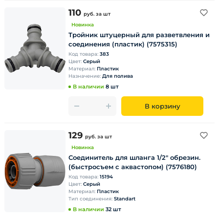
110
руб.
за шт
Новинка
Тройник штуцерный для разветвления и
соединения (пластик) (7575315)
Код товара:
383
Цвет:
Серый
Материал:
Пластик
Назначение:
Для полива
В наличии
8 шт
В корзину
129
руб.
за шт
Новинка
Соединитель для шланга 1/2" обрезин.
(быстросъем с аквастопом) (7576180)
Код товара:
15194
Цвет:
Серый
Материал:
Пластик
Тип соединения:
Standart
В наличии
32 шт