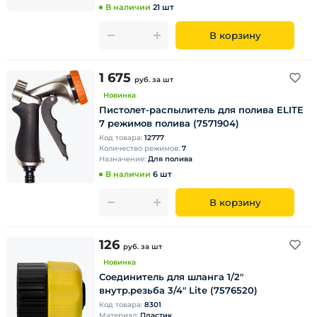
В наличии
21 шт
В корзину
1 675
руб.
за шт
Новинка
Пистолет-распылитель для полива ELITE
7 режимов полива (7571904)
Код товара:
12777
Количество режимов:
7
Назначение:
Для полива
В наличии
6 шт
В корзину
126
руб.
за шт
Новинка
Соединитель для шланга 1/2"
внутр.резьба 3/4" Lite (7576520)
Код товара:
8301
Материал:
Пластик