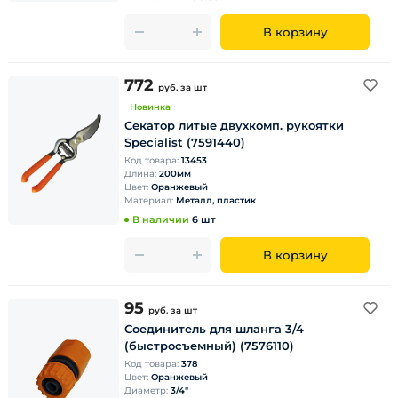
В корзину
772
руб.
за шт
Новинка
Секатор литые двухкомп. рукоятки
Specialist (7591440)
Код товара:
13453
Длина:
200мм
Цвет:
Оранжевый
Материал:
Металл, пластик
В наличии
6 шт
В корзину
95
руб.
за шт
Соединитель для шланга 3/4
(быстросъемный) (7576110)
Код товара:
378
Цвет:
Оранжевый
Диаметр:
3/4"