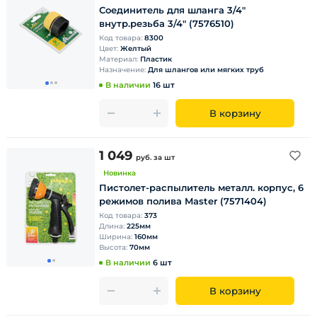
Соединитель для шланга 3/4"
внутр.резьба 3/4" (7576510)
Код товара:
8300
Цвет:
Желтый
Материал:
Пластик
Назначение:
Для шлангов или мягких труб
В наличии
16 шт
В корзину
1 049
руб.
за шт
Новинка
Пистолет-распылитель металл. корпус, 6
режимов полива Master (7571404)
Код товара:
373
Длина:
225мм
Ширина:
160мм
Высота:
70мм
В наличии
6 шт
В корзину