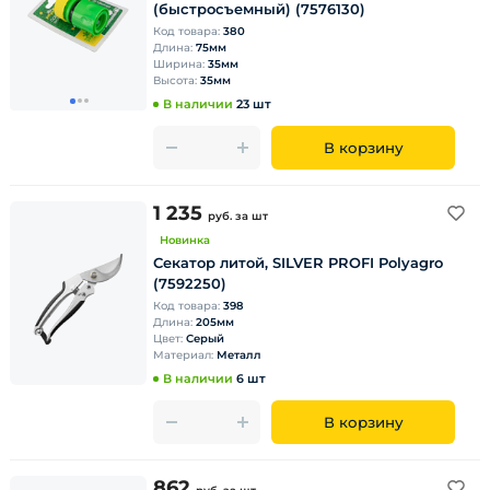
(быстросъемный) (7576130)
Код товара:
380
Длина:
75мм
Ширина:
35мм
Высота:
35мм
В наличии
23 шт
В корзину
1 235
руб.
за шт
Новинка
Секатор литой, SILVER PROFI Polyagro
(7592250)
Код товара:
398
Длина:
205мм
Цвет:
Серый
Материал:
Металл
В наличии
6 шт
В корзину
862