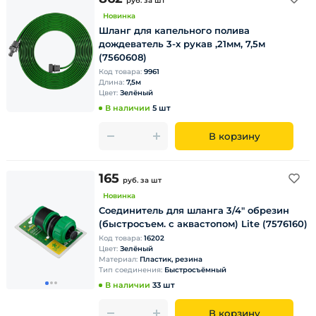
руб.
за шт
Новинка
Шланг для капельного полива
дождеватель 3-х рукав ,21мм, 7,5м
(7560608)
Код товара:
9961
Длина:
7,5м
Цвет:
Зелёный
В наличии
5 шт
В корзину
165
руб.
за шт
Новинка
Соединитель для шланга 3/4" обрезин
(быстросъем. с аквастопом) Lite (7576160)
Код товара:
16202
Цвет:
Зелёный
Материал:
Пластик, резина
Тип соединения:
Быстросъёмный
В наличии
33 шт
В корзину