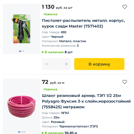
1 130
руб.
за шт
Новинка
Пистолет-распылитель металл. корпус,
курок сзади Master (7571402)
Код товара:
692
Цвет:
Черный
Материал:
Металл, пластик
Количество режимов:
3
В наличии
8 шт
В корзину
72
руб.
за м
Новинка
Шланг резиновый армир. ТЭП 1/2 25м
Polyagro Фуксия 3-х слойн.морозостойкий
(7558425) метражом
Код товара:
18741
Длина:
25м
Цвет:
Розовый
Материал:
Термоэластопласт (ТЭП)
В наличии
96.85 м