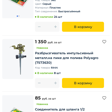
Код товара:
382
Цвет:
Серый
Материал:
Пластик
Тип соединения:
Быстросъёмный
В наличии
24 шт
В корзину
1 350
руб.
за шт
Новинка
Разбрызгиватель импульсивный
металл.на пике для полива Polyagro
(7573630)
Код товара:
6444
В наличии
8 шт
В корзину
85
руб.
за шт
Новинка
Соединитель для шланга 1/2