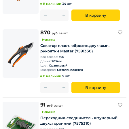
В наличии
34 шт
В корзину
870
руб.
за шт
Новинка
Секатор пласт. обрезин.двухкомп.
рукоятки Master (7591330)
Код товара:
396
Длина:
205мм
Цвет:
Оранжевый
Материал:
Металл, пластик
В наличии
5 шт
В корзину
91
руб.
за шт
Новинка
Переходник-соединитель штуцерный
двухсторонний (7575310)