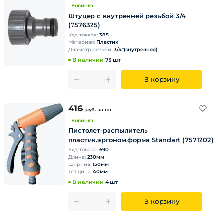
Новинка
Штуцер с внутренней резьбой 3/4
(7576325)
Код товара:
385
Материал:
Пластик
Диаметр резьбы:
3/4"(внутренняя)
В наличии
73 шт
В корзину
416
руб.
за шт
Новинка
Пистолет-распылитель
плаcтик.эргоном.форма Standart (7571202)
Код товара:
690
Длина:
230мм
Ширина:
150мм
Толщина:
40мм
В наличии
4 шт
В корзину