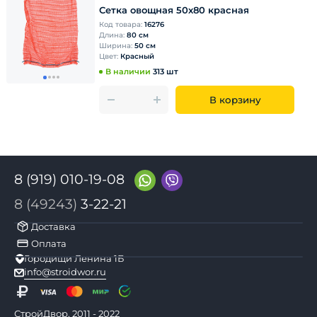
Сетка овощная 50х80 красная
Код товара:
16276
Длина:
80 см
Ширина:
50 см
Цвет:
Красный
В наличии
313 шт
В корзину
8 (919) 010-19-08
8 (49243)
3-22-21
Доставка
Оплата
Городищи Ленина 1Б
info@stroidwor.ru
СтройДвор, 2011 - 2022