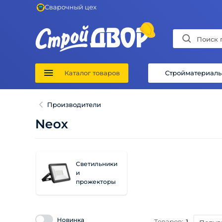
Сварочный цех
Каталог товаров
Стройматериал
Производители
Neox
Светильники
и
прожекторы
Новинка
Товаров:
1