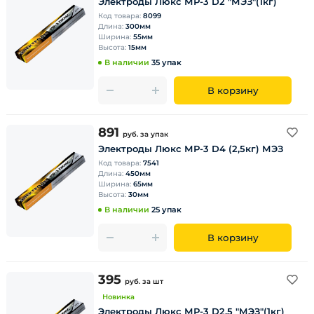
Электроды Люкс МР-3 D2 "МЭЗ"(1кг)
Код товара:
8099
Длина:
300мм
Ширина:
55мм
Высота:
15мм
В наличии
35 упак
В корзину
891
руб.
за упак
Электроды Люкс МР-3 D4 (2,5кг) МЭЗ
Код товара:
7541
Длина:
450мм
Ширина:
65мм
Высота:
30мм
В наличии
25 упак
В корзину
395
руб.
за шт
Новинка
Электроды Люкс МР-3 D2,5 "МЭЗ"(1кг)