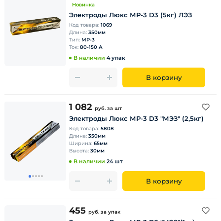
Новинка
Электроды Люкс МР-3 D3 (5кг) ЛЭЗ
Код товара:
1069
Длина:
350мм
Тип:
МР-3
Ток:
80-150 А
В наличии
4 упак
В корзину
1 082
руб.
за шт
Электроды Люкс МР-3 D3 "МЭЗ" (2,5кг)
Код товара:
5808
Длина:
350мм
Ширина:
65мм
Высота:
30мм
В наличии
24 шт
В корзину
455
руб.
за упак