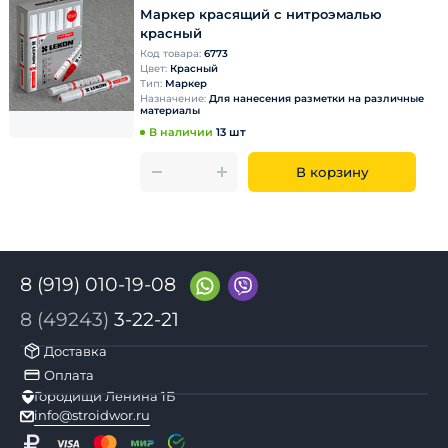
Маркер красящий с нитроэмалью
красный
Код товара:
6773
Цвет:
Красный
Тип:
Маркер
Назначение:
Для нанесения разметки на различные
материалы
В наличии
13 шт
В корзину
8 (919) 010-19-08
8 (49243)
3-22-21
Доставка
Оплата
Городищи Ленина 1Б
info@stroidwor.ru