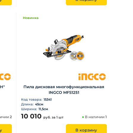
Новинка
Н"
Пила дисковая многофункциональная
INGCO MFS1251
Код товара:
15341
Длина:
45см
Ширина:
11,5см
10 010
личии
2
В наличии
1
руб.
за 1 шт
у
В корзину