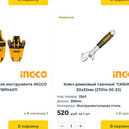
Новинка
для инструмента INGCO
Ключ рожковый гаечный "СИБИ
TBP04011
30х32мм (27014-30-32)
Код товара:
3343
Длина:
200мм
Материал:
Инструментальная сталь
520
В наличии
1
В на
руб.
за 1 шт
В корзину
В корзин