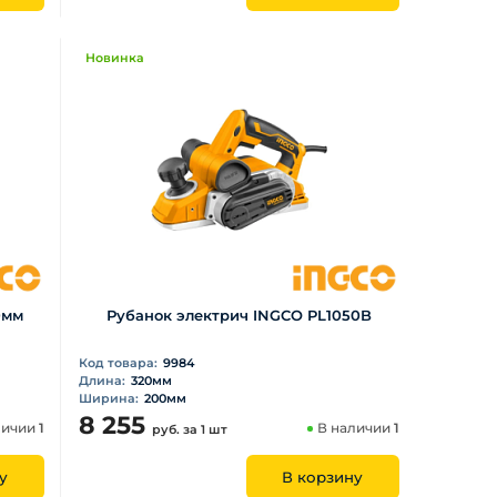
Новинка
0мм
Рубанок электрич INGCO PL1050B
Код товара:
9984
Длина:
320мм
Ширина:
200мм
8 255
личии
1
В наличии
1
руб.
за 1 шт
у
В корзину