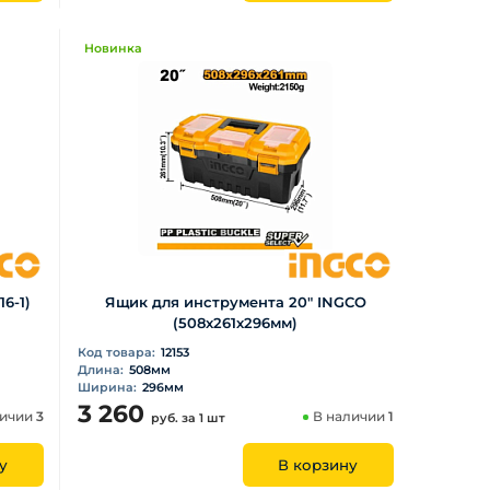
Новинка
6-1)
Ящик для инструмента 20" INGCO
(508х261х296мм)
Код товара:
12153
Длина:
508мм
Ширина:
296мм
3 260
личии
3
В наличии
1
руб.
за 1 шт
у
В корзину