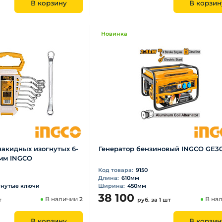
В корзину
В корзин
Новинка
акидных изогнутых 6-
Генератор бензиновый INGCO GE30
мм INGCO
Код товара:
9150
Длина:
610мм
гнутые ключи
Ширина:
450мм
38 100
В наличии
2
В на
т
руб.
за 1 шт
В корзину
В корзин