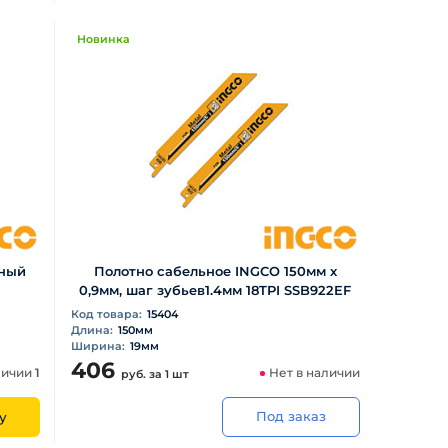
Новинка
рный
Полотно сабельное INGCO 150мм х
0,9мм, шаг зубьев1.4мм 18TPI SSB922EF
Код товара:
15404
Длина:
150мм
Ширина:
19мм
406
личии
1
Нет в наличии
руб.
за 1 шт
Под заказ
у