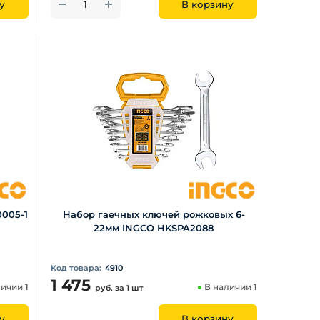
у
В корзину
005-1
Набор гаечных ключей рожковых 6-
22мм INGCO HKSPA2088
Код товара:
4910
1 475
личии
1
В наличии
1
руб.
за 1 шт
у
В корзину