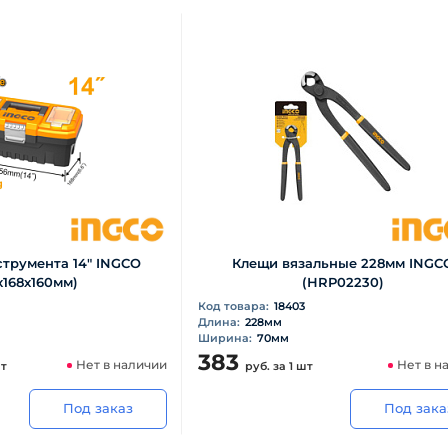
трумента 14" INGCO
Клещи вязальные 228мм INGC
х168х160мм)
(НRP02230)
Код товара:
18403
Длина:
228мм
Ширина:
70мм
383
Нет в наличии
Нет в н
шт
руб.
за 1 шт
Под заказ
Под зака