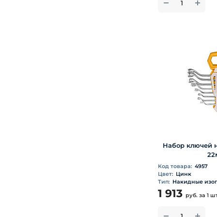
Набор ключей н
22
Код товара:
4957
Цвет:
Цинк
Тип:
Накидные изо
1 913
руб.
за 1 ш