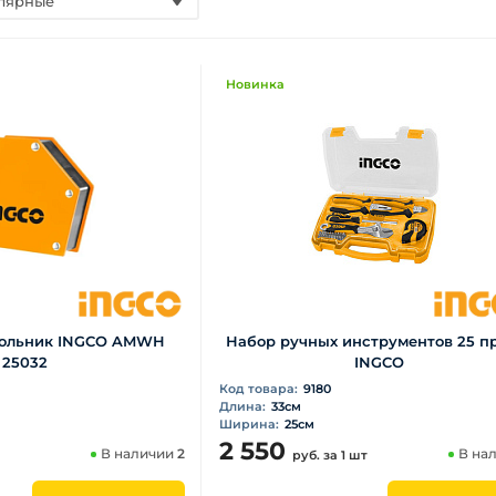
лярные
Новинка
гольник INGCO AMWH
Набор ручных инструментов 25 п
25032
INGCO
Код товара:
9180
Длина:
33см
Ширина:
25см
2 550
В наличии
2
В на
руб.
за 1 шт