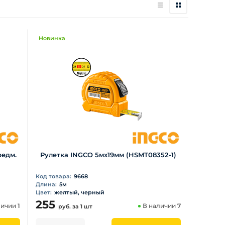
Новинка
редм.
Рулетка INGCO 5мх19мм (HSMT08352-1)
Код товара:
9668
Длина:
5м
Цвет:
желтый, черный
255
личии
1
В наличии
7
руб.
за 1 шт