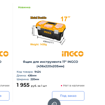
Новинка
O
Ящик для инструмента 17" INGCO
(436х220х205мм)
Код товара:
9424
Длина:
436мм
Ширина:
220мм
1 955
аличии
Нет в наличии
руб.
за 1 шт
з
Под заказ