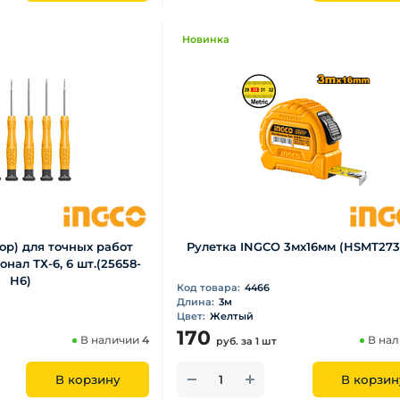
Новинка
ор) для точных работ
Рулетка INGCO 3мх16мм (HSMT2731
нал ТХ-6, 6 шт.(25658-
Н6)
Код товара:
4466
Длина:
3м
Цвет:
Желтый
170
В наличии
4
В на
руб.
за 1 шт
В корзину
В корзин