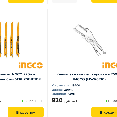
льное INGCO 225мм х
Клещи зажимные сварочные 25
ьев 6мм 6TPI RSB1111DF
INGCO (НWP0210)
Код товара:
18400
Длина:
250мм
Ширина:
70мм
920
В наличии
1
В на
т
руб.
за 1 шт
В корзину
В корзин