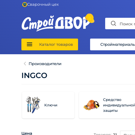
Сварочный цех
Каталог товаров
Стройматериал
Производители
INGCO
Средство
Ключи
индивидуально
защиты
Цена
Товаров:
21