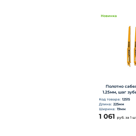
Новинка
Полотно сабе
1.25мм, шаг зуб
Код товара:
12515
Длина:
225мм
Ширина:
19мм
1 061
руб.
за 1 ш