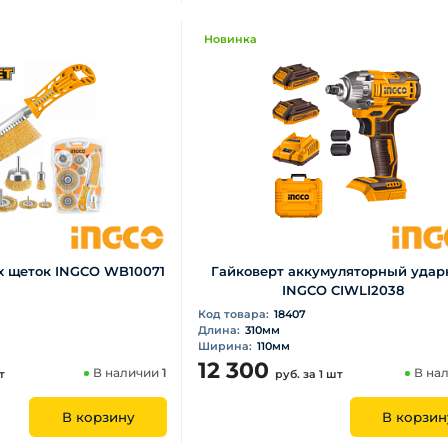
Новинка
х щеток INGCO WB10071
Гайковерт аккумуляторный уда
INGCO CIWLI2038
Код товара:
18407
Длина:
310мм
Ширина:
110мм
12 300
В наличии
1
В на
т
руб.
за 1 шт
В корзину
В корзин