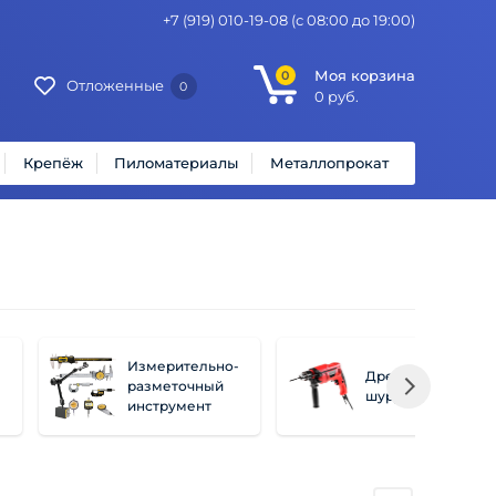
+7 (919) 010-19-08
(с 08:00 до 19:00)
Моя корзина
0
Отложенные
0
0
руб.
Крепёж
Пиломатериалы
Металлопрокат
Измерительно-
Дрели и
разметочный
шуруповерты
инструмент