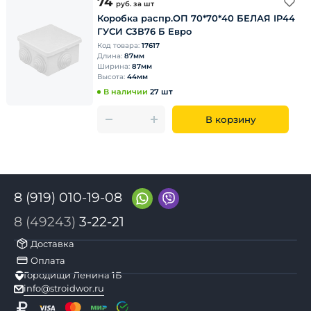
74
руб.
за шт
Коробка распр.ОП 70*70*40 БЕЛАЯ IP44
ГУСИ С3В76 Б Евро
Код товара:
17617
Длина:
87мм
Ширина:
87мм
Высота:
44мм
В наличии
27 шт
В корзину
8 (919) 010-19-08
8 (49243)
3-22-21
Доставка
Оплата
Городищи Ленина 1Б
info@stroidwor.ru