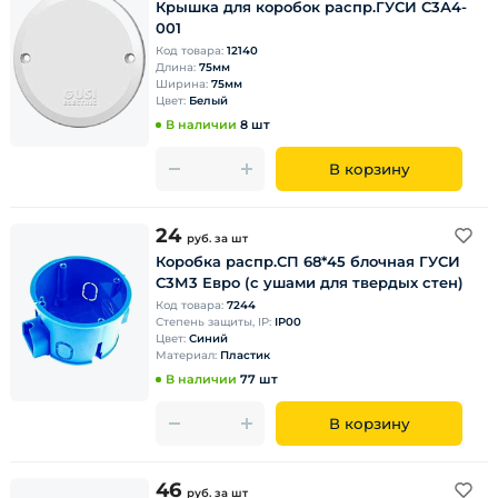
Крышка для коробок распр.ГУСИ С3А4-
001
Код товара:
12140
Длина:
75мм
Ширина:
75мм
Цвет:
Белый
В наличии
8 шт
В корзину
24
руб.
за шт
Коробка распр.СП 68*45 блочная ГУСИ
С3М3 Евро (с ушами для твердых стен)
Код товара:
7244
Степень защиты, IP:
IP00
Цвет:
Синий
Материал:
Пластик
В наличии
77 шт
В корзину
46
руб.
за шт