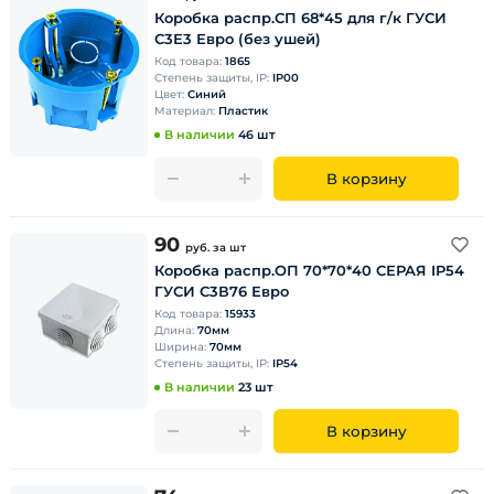
Коробка распр.СП 68*45 для г/к ГУСИ
С3Е3 Евро (без ушей)
Код товара:
1865
Степень защиты, IP:
IP00
Цвет:
Синий
Материал:
Пластик
В наличии
46 шт
В корзину
90
руб.
за шт
Коробка распр.ОП 70*70*40 СЕРАЯ IP54
ГУСИ С3В76 Евро
Код товара:
15933
Длина:
70мм
Ширина:
70мм
Степень защиты, IP:
IP54
В наличии
23 шт
В корзину