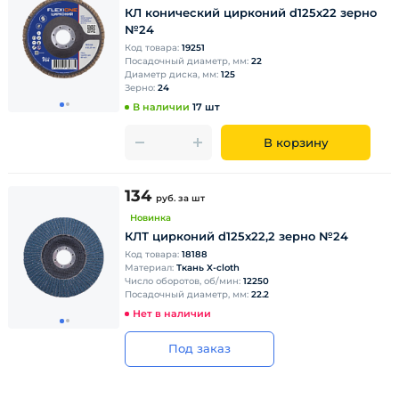
КЛ конический цирконий d125х22 зерно
№24
Код товара:
19251
Посадочный диаметр, мм:
22
Диаметр диска, мм:
125
Зерно:
24
В наличии
17 шт
В корзину
134
руб.
за шт
Новинка
КЛТ цирконий d125х22,2 зерно №24
Код товара:
18188
Материал:
Ткань X-cloth
Число оборотов, об/мин:
12250
Посадочный диаметр, мм:
22.2
Нет в наличии
Под заказ