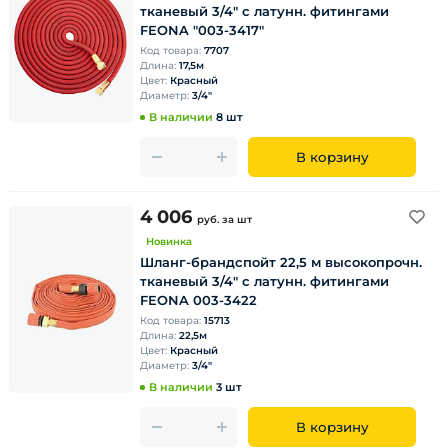
тканевый 3/4" с латунн. фитингами
FEONA "003-3417"
Код товара:
7707
Длина:
17,5м
Цвет:
Красный
Диаметр:
3/4"
В наличии
8 шт
В корзину
4 006
руб.
за шт
Новинка
Шланг-брандспойт 22,5 м высокопрочн.
тканевый 3/4" с латунн. фитингами
FEONA 003-3422
Код товара:
15713
Длина:
22,5м
Цвет:
Красный
Диаметр:
3/4"
В наличии
3 шт
В корзину