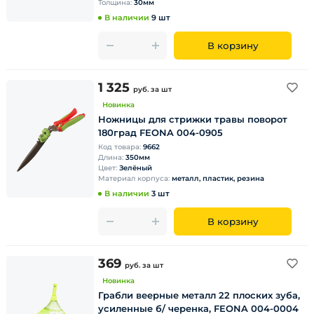
Толщина:
30мм
В наличии
9 шт
В корзину
1 325
руб.
за шт
Новинка
Ножницы для стрижки травы поворот
180град FEONA 004-0905
Код товара:
9662
Длина:
350мм
Цвет:
Зелёный
Материал корпуса:
металл, пластик, резина
В наличии
3 шт
В корзину
369
руб.
за шт
Новинка
Грабли веерные металл 22 плоских зуба,
усиленные б/ черенка, FEONA 004-0004