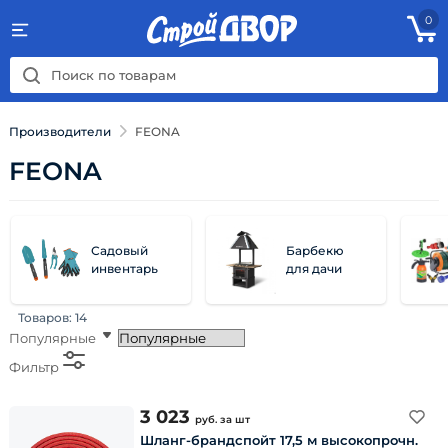
0
Производители
FEONA
FEONA
Садовый
Барбекю
инвентарь
для дачи
Товаров:
14
Популярные
Фильтр
3 023
руб.
за шт
Шланг-брандспойт 17,5 м высокопрочн.