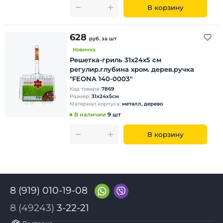
В корзину
628
руб.
за шт
Новинка
Решетка-гриль 31х24х5 см
регулир.глубина хром. дерев.ручка
"FEONA 140-0003"
Код товара:
7869
Размер:
31х24х5см
Материал корпуса:
металл, дерево
В наличии
9 шт
В корзину
8 (919) 010-19-08
8 (49243)
3-22-21