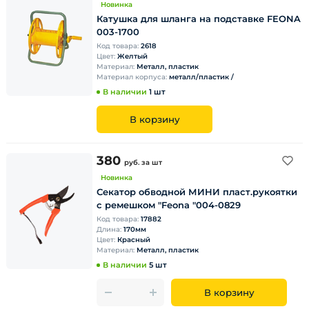
Новинка
Катушка для шланга на подставке FEONA
003-1700
Код товара:
2618
Цвет:
Желтый
Материал:
Металл, пластик
Материал корпуса:
металл/пластик /
В наличии
1 шт
В корзину
380
руб.
за шт
Новинка
Секатор обводной МИНИ пласт.рукоятки
с ремешком "Feona "004-0829
Код товара:
17882
Длина:
170мм
Цвет:
Красный
Материал:
Металл, пластик
В наличии
5 шт
В корзину