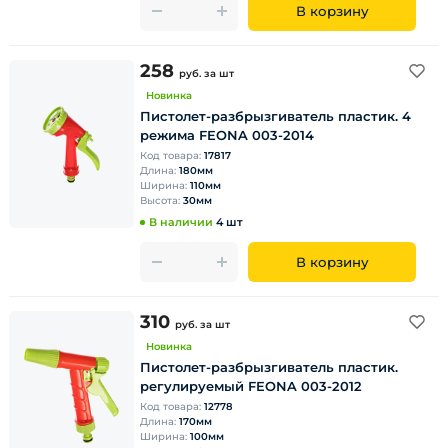
В корзину
258
руб.
за шт
Новинка
Пистолет-разбрызгиватель плаcтик. 4
режима FEONA 003-2014
Код товара:
17817
Длина:
180мм
Ширина:
110мм
Высота:
30мм
В наличии
4 шт
В корзину
310
руб.
за шт
Новинка
Пистолет-разбрызгиватель плаcтик.
регулируемый FEONA 003-2012
Код товара:
12778
Длина:
170мм
Ширина:
100мм