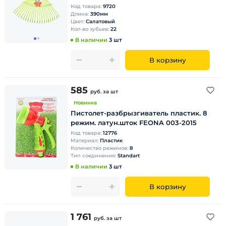
Код товара:
9720
Длина:
390мм
Цвет:
Салатовый
Кол-во зубьев:
22
В наличии
3 шт
В корзину
585
руб.
за шт
Новинка
Пистолет-разбрызгиватель плаcтик. 8
режим. латун.шток FEONA 003-2015
Код товара:
12776
Материал:
Пластик
Количество режимов:
8
Тип соединения:
Standart
В наличии
3 шт
В корзину
1 761
руб.
за шт