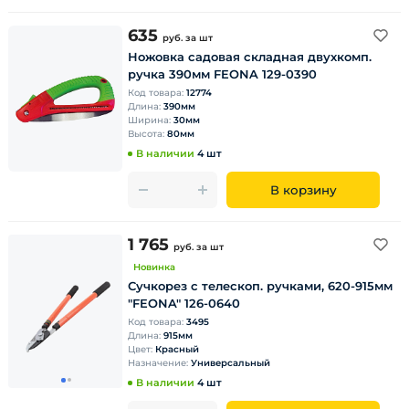
635
руб.
за шт
Ножовка садовая складная двухкомп.
ручка 390мм FEONA 129-0390
Код товара:
12774
Длина:
390мм
Ширина:
30мм
Высота:
80мм
В наличии
4 шт
В корзину
1 765
руб.
за шт
Новинка
Сучкорез с телескоп. ручками, 620-915мм
"FEONA" 126-0640
Код товара:
3495
Длина:
915мм
Цвет:
Красный
Назначение:
Универсальный
В наличии
4 шт