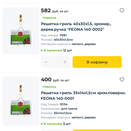
582
руб.
за шт
Новинка
Решетка-гриль 40х30х1,5, хромир.,
дерев.ручка "FEONA 140-0002"
Код товара:
7081
Размер:
40х30х1,5см
Материал корпуса:
металл, дерево
В наличии
12 шт
В корзину
400
руб.
за шт
Новинка
Решетка-гриль 35х14х1,5см хром.поверхн.
FEONA 140-0001
Код товара:
15134
Назначение:
для гриля
Размер:
35х14х1,5см
Материал корпуса:
металл, дерево
В наличии
5 шт