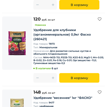
В корзину
120
руб.
за шт
Новинка
Удобрение для клубники
(органоминеральное) 0,9кг Фаско
(260421)
Код товара:
7873
Тип:
Минеральное
Назначение:
Для развития сильных кустов и
обильного плодоношения
Состав:
NH4+NO3-7.0; P2O5-7.0; K2O-8.0; MgO-1; Mn-0.05;
B-0.02; Zn-0.01; Fe-0.16; Cu-0.01; Орг.вещество -11,0;
Гуминовые вещества-0,5
В наличии
6 шт
В корзину
148
руб.
за шт
Удобрение "весеннее" 1кг "ФАСКО"
Код товара:
9417
Тип:
удобрение