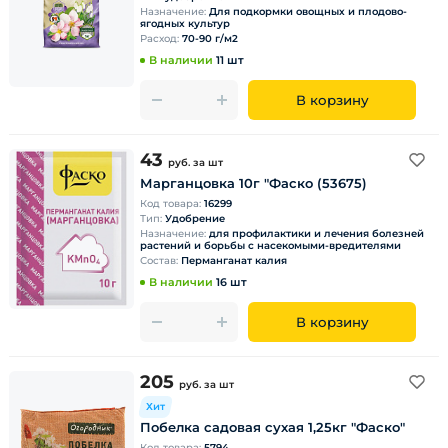
Назначение:
Для подкормки овощных и плодово-
ягодных культур
Расход:
70-90 г/м2
В наличии
11 шт
В корзину
43
руб.
за шт
Марганцовка 10г "Фаско (53675)
Код товара:
16299
Тип:
Удобрение
Назначение:
для профилактики и лечения болезней
растений и борьбы с насекомыми-вредителями
Состав:
Перманганат калия
В наличии
16 шт
В корзину
205
руб.
за шт
Хит
Побелка садовая сухая 1,25кг "Фаско"
Код товара:
5794