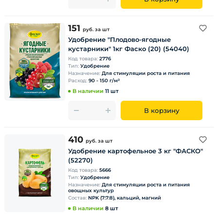
151
руб.
за шт
Удобрение "Плодово-ягодные
кустарники" 1кг Фаско (20) (54040)
Код товара:
2776
Тип:
Удобрение
Назначение:
Для стимуляции роста и питания
Расход:
90 - 150 г/м²
В наличии
11 шт
В корзину
410
руб.
за шт
Удобрение картофельное 3 кг "ФАСКО"
(52270)
Код товара:
5666
Тип:
Удобрение
Назначение:
Для стимуляции роста и питания
овощных культур
Состав:
NPK (7:7:8), кальций, магний
В наличии
8 шт