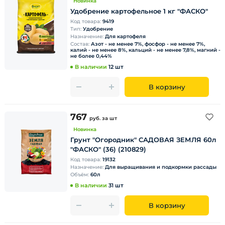
Новинка
Удобрение картофельное 1 кг "ФАСКО"
Код товара:
9419
Тип:
Удобрение
Назначение:
Для картофеля
Состав:
Азот - не менее 7%, фосфор - не менее 7%,
калий - не менее 8%, кальций - не менее 7,8%, магний -
не более 0,44%
В наличии
12 шт
В корзину
767
руб.
за шт
Новинка
Грунт "Огородник" САДОВАЯ ЗЕМЛЯ 60л
"ФАСКО" (36) (210829)
Код товара:
19132
Назначение:
Для выращивания и подкормки рассады
Объём:
60л
В наличии
31 шт
В корзину