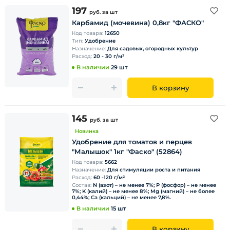
197
руб.
за шт
Карбамид (мочевина) 0,8кг "ФАСКО"
Код товара:
12650
Тип:
Удобрение
Назначение:
Для садовых, огородных культур
Расход:
20 - 30 г/м²
В наличии
29 шт
В корзину
145
руб.
за шт
Новинка
Удобрение для томатов и перцев
"Малышок" 1кг "Фаско" (52864)
Код товара:
5662
Назначение:
Для стимуляции роста и питания
Расход:
60 -120 г/м²
Состав:
N (азот) – не менее 7%; P (фосфор) – не менее
7%; K (калий) – не менее 8%; Mg (магний) – не более
0,44%; Ca (кальций) – не менее 7,8%.
В наличии
15 шт
В корзину