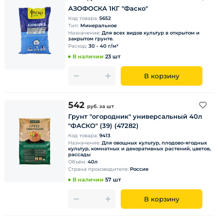
АЗОФОСКА 1КГ "Фаско"
Код товара:
5652
Тип:
Минеральное
Назначение:
Для всех видов культур в открытом и
закрытом грунте.
Расход:
30 - 40 г/м²
В наличии
23 шт
В корзину
542
руб.
за шт
Грунт "огородник" универсальный 40л
"ФАСКО" (39) (47282)
Код товара:
9413
Назначение:
Для овощных культур, плодово-ягодных
культур, комнатных и декоративных растений, цветов,
рассады
Объём:
40л
Страна производителя:
Россия
В наличии
57 шт
В корзину