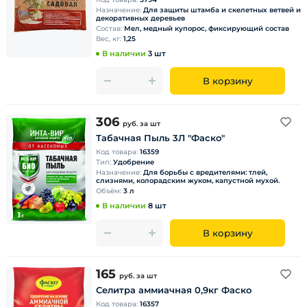
Назначение:
Для защиты штамба и скелетных ветвей и
декоративных деревьев
Состав:
Мел, медный купорос, фиксирующий состав
Вес, кг:
1,25
В наличии
3 шт
В корзину
306
руб.
за шт
Табачная Пыль 3Л "Фаско"
Код товара:
16359
Тип:
Удобрение
Назначение:
Для борьбы с вредителями: тлей,
слизнями, колорадским жуком, капустной мухой.
Объём:
3 л
В наличии
8 шт
В корзину
165
руб.
за шт
Селитра аммиачная 0,9кг Фаско
Код товара:
16357