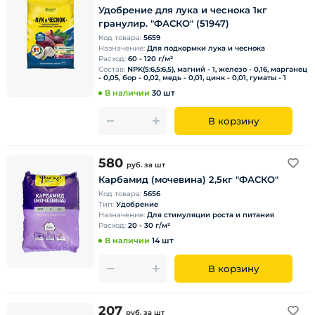
Удобрение для лука и чеснока 1кг
гранулир. "ФАСКО" (51947)
Код товара:
5659
Назначение:
Для подкормки лука и чеснока
Расход:
60 - 120 г/м²
Состав:
NPK(5:6,5:6,5), магний - 1, железо - 0,16, марганец
- 0,05, бор - 0,02, медь - 0,01, цинк - 0,01, гуматы - 1
В наличии
30 шт
В корзину
580
руб.
за шт
Карбамид (мочевина) 2,5кг "ФАСКО"
Код товара:
5656
Тип:
Удобрение
Назначение:
Для стимуляции роста и питания
Расход:
20 - 30 г/м²
В наличии
14 шт
В корзину
207
руб.
за шт