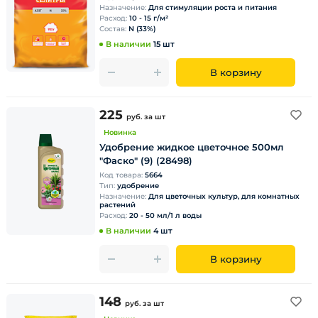
Назначение:
Для стимуляции роста и питания
Расход:
10 - 15 г/м²
Состав:
N (33%)
В наличии
15 шт
В корзину
225
руб.
за шт
Новинка
Удобрение жидкое цветочное 500мл
"Фаско" (9) (28498)
Код товара:
5664
Тип:
удобрение
Назначение:
Для цветочных культур, для комнатных
растений
Расход:
20 - 50 мл/1 л воды
В наличии
4 шт
В корзину
148
руб.
за шт