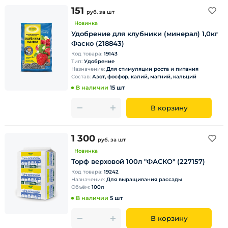
151
руб.
за шт
Новинка
Удобрение для клубники (минерал) 1,0кг
Фаско (218843)
Код товара:
19143
Тип:
Удобрение
Назначение:
Для стимуляции роста и питания
Состав:
Азот, фосфор, калий, магний, кальций
В наличии
15 шт
В корзину
1 300
руб.
за шт
Новинка
Торф верховой 100л "ФАСКО" (227157)
Код товара:
19242
Назначение:
Для выращивания рассады
Объём:
100л
В наличии
5 шт
В корзину