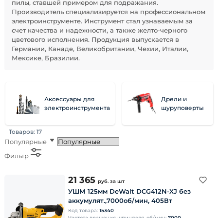
пилы, ставшей примером для подражания.
Производитель специализируется на профессиональном
электроинструменте. Инструмент стал узнаваемым за
счет качества и надежности, а также желто-черного
цветового исполнения. Продукция выпускается в
Германии, Канаде, Великобритании, Чехии, Италии,
Мексике, Бразилии.
Аксессуары для
Дрели и
электроинструмента
шуруповерты
Товаров:
17
Популярные
Фильтр
21 365
руб.
за шт
УШМ 125мм DeWalt DCG412N-XJ без
аккумулят.,7000об/мин, 405Вт
Код товара:
15340
Частота вращения шпинделя, об/мин:
7000