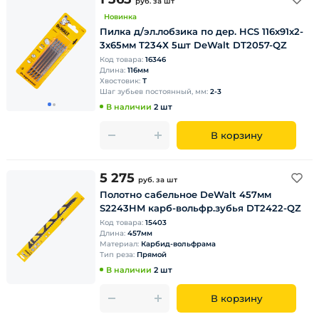
руб.
за шт
Новинка
Пилка д/эл.лобзика по дер. HCS 116х91х2-
3х65мм T234Х 5шт DeWalt DT2057-QZ
Код товара:
16346
Длина:
116мм
Хвостовик:
Т
Шаг зубьев постоянный, мм:
2-3
В наличии
2 шт
В корзину
5 275
руб.
за шт
Полотно сабельное DeWalt 457мм
S2243HM карб-вольфр.зубья DT2422-QZ
Код товара:
15403
Длина:
457мм
Материал:
Карбид-вольфрама
Тип реза:
Прямой
В наличии
2 шт
В корзину