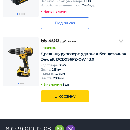
Напряжение аккумулятора, В:
18
Устройство аккумулятора:
Слайдер
Нет в наличии
Под заказ
65 400
руб.
за шт
Новинка
Дрель-шуруповерт ударная бесщеточная
Dewalt DCD996P2-QW 18.0
Код товара:
3327
Длина:
213мм
Ширина:
377мм
Высота:
208мм
В наличии
1 шт
В корзину
8 (919) 010-19-08