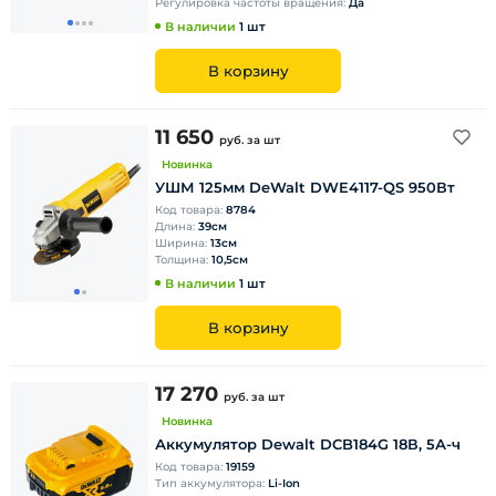
Регулировка частоты вращения:
Да
В наличии
1 шт
В корзину
11 650
руб.
за шт
Новинка
УШМ 125мм DeWalt DWE4117-QS 950Вт
Код товара:
8784
Длина:
39см
Ширина:
13см
Толщина:
10,5см
В наличии
1 шт
В корзину
17 270
руб.
за шт
Новинка
Аккумулятор Dewalt DCB184G 18В, 5А-ч
Код товара:
19159
Тип аккумулятора:
Li-Ion