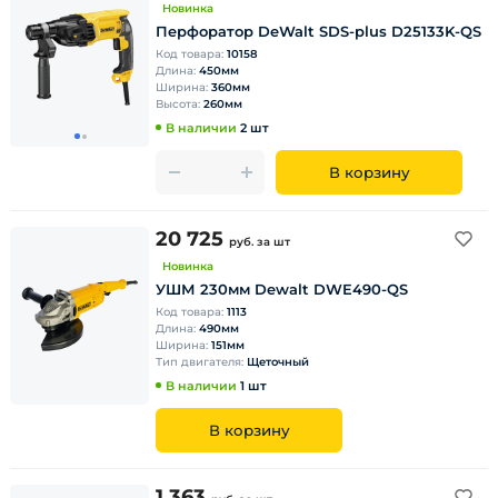
Новинка
Перфоратор DeWalt SDS-plus D25133K-QS
Код товара:
10158
Длина:
450мм
Ширина:
360мм
Высота:
260мм
В наличии
2 шт
В корзину
20 725
руб.
за шт
Новинка
УШМ 230мм Dewalt DWE490-QS
Код товара:
1113
Длина:
490мм
Ширина:
151мм
Тип двигателя:
Щеточный
В наличии
1 шт
В корзину
1 363