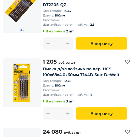
DT2205-QZ
Код товара:
16933
Длина:
100мм
Хвостовик:
Т
Шаг зубьев постоянный, мм:
2,5
В наличии
2 шт
В корзину
1 205
руб.
за шт
Пилка д/эл.лобзика по дер. HCS
100х68х4.0х60мм T144D 5шт DeWalt
Код товара:
16345
Длина:
100мм
Хвостовик:
Т
Шаг зубьев постоянный, мм:
4
В наличии
3 шт
В корзину
24 080
руб.
за шт