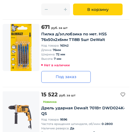
В корзину
671
руб.
за шт
Пилка д/эл.лобзика по мет. HSS
76х50х2х6мм T118B 5шт DeWalt
Код товара:
16342
Длина:
76мм
Ширина:
72 мм
Высота:
7 мм
Нет в наличии
Под заказ
15 522
руб.
за шт
Новинка
Дрель ударная Dewalt 701Вт DWD024K-
QS
Код товара:
9596
Частота вращения шпинделя, об/мин:
0-2800
Наличие реверса:
Да