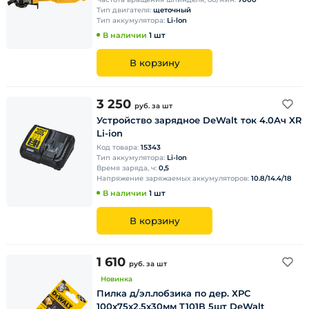
Тип двигателя:
щеточный
Тип аккумулятора:
Li-lon
В наличии
1 шт
В корзину
3 250
руб.
за шт
Устройство зарядное DeWalt ток 4.0Ач XR
Li-ion
Код товара:
15343
Тип аккумулятора:
Li-lon
Время заряда, ч:
0,5
Напряжение заряжаемых аккумуляторов:
10.8/14.4/18
В наличии
1 шт
В корзину
1 610
руб.
за шт
Новинка
Пилка д/эл.лобзика по дер. ХРС
100х75х2,5х30мм T101В 5шт DeWalt