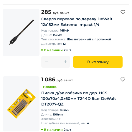
285
руб.
за шт
Сверло перовое по дереву DeWalt
12х152мм Extreme Impact 1/4
Код товара:
16549
Длина:
152мм
Тип хвостовика:
Шестигранный с проточкой
Диаметр, мм:
12
В наличии
2 шт
В корзину
1 086
руб.
за шт
Новинка
Пилка д/эл.лобзика по дер. HСS
100х70х4,0х60мм T244D 5шт DeWalt
DT2077-QZ
Код товара:
16343
Длина:
100мм
Хвостовик:
Т
Шаг зубьев постоянный, мм:
4
В наличии
2 шт