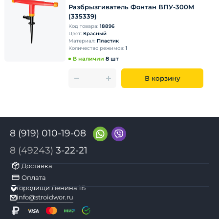
Разбрызгиватель Фонтан ВПУ-300М
(335339)
Код товара:
18896
Цвет:
Красный
Материал:
Пластик
Количество режимов:
1
В наличии
8 шт
В корзину
8 (919) 010-19-08
8 (49243)
3-22-21
Доставка
Оплата
Городищи Ленина 1Б
info@stroidwor.ru