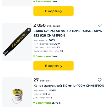
В наличии
1 шт
В корзину
2 050
руб.
за шт
Шина 14"-РМ-50 зв. + 2 цепи 140SDEА074
952 928 CHAMPION
Код товара:
9605
Тип хвостовика:
A074
Ширина паза, мм:
1.3
Количество звеньев:
50
В наличии
1 шт
В корзину
27
руб.
за м
Канат запускной 5,0мм L=100м CHAMPION
Код товара:
14955
Длина:
100 м
Диаметр, мм:
5
В наличии
25.76 м