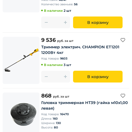
Количество звеньев:
56
В наличии
2 шт
В корзину
9 536
руб.
за шт
Триммер электрич. CHAMPION ET1201
1200Вт 4кг
Код товара:
9603
В наличии
3 шт
В корзину
868
руб.
за шт
Головка триммерная НТ39 (гайка м10х1,00
левая)
Код товара:
16470
Длина:
160
Ширина:
130
Высота:
80