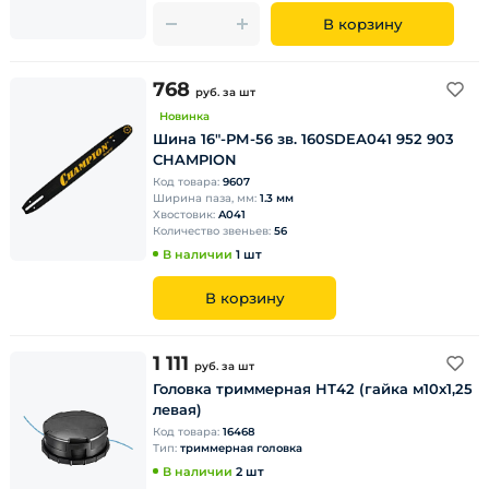
В корзину
768
руб.
за шт
Новинка
Шина 16"-РМ-56 зв. 160SDEА041 952 903
CHAMPION
Код товара:
9607
Ширина паза, мм:
1.3 мм
Хвостовик:
A041
Количество звеньев:
56
В наличии
1 шт
В корзину
1 111
руб.
за шт
Головка триммерная НТ42 (гайка м10х1,25
левая)
Код товара:
16468
Тип:
триммерная головка
В наличии
2 шт