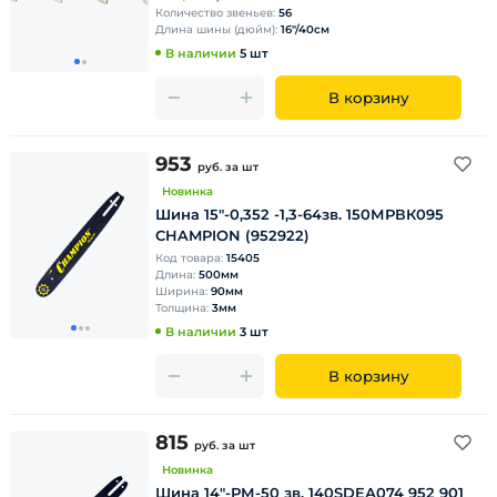
Количество звеньев:
56
Длина шины (дюйм):
16"/40см
В наличии
5 шт
В корзину
953
руб.
за шт
Новинка
Шина 15"-0,352 -1,3-64зв. 150МРВК095
CHAMPION (952922)
Код товара:
15405
Длина:
500мм
Ширина:
90мм
Толщина:
3мм
В наличии
3 шт
В корзину
815
руб.
за шт
Новинка
Шина 14"-РМ-50 зв. 140SDEА074 952 901