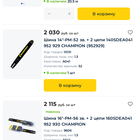
В наличии
20.5 м
В корзину
2 030
руб.
за шт
Шина 14"-РМ-52 зв. + 2 цепи 140SDEА041
952 929 CHAMPION (952929)
Код товара:
15131
Ширина паза, мм:
1.3
Хвостовик:
A041
Количество звеньев:
52
В наличии
1 шт
В корзину
2 115
руб.
за шт
Новинка
Шина 16"-РМ-56 зв. + 2 цепи 160SDEА041
952 930 CHAMPION
Код товара:
9606
Ширина паза, мм:
1.3
Хвостовик:
A041