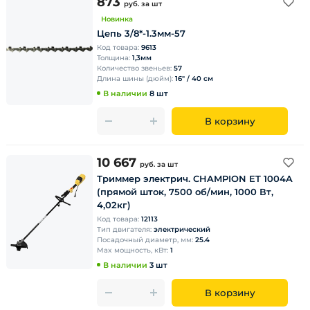
873
руб.
за шт
Новинка
Цепь 3/8*-1.3мм-57
Код товара:
9613
Толщина:
1,3мм
Количество звеньев:
57
Длина шины (дюйм):
16" / 40 см
В наличии
8 шт
В корзину
10 667
руб.
за шт
Триммер электрич. CHAMPION ET 1004A
(прямой шток, 7500 об/мин, 1000 Вт,
4,02кг)
Код товара:
12113
Тип двигателя:
электрический
Посадочный диаметр, мм:
25.4
Max мощность, кВт:
1
В наличии
3 шт
В корзину