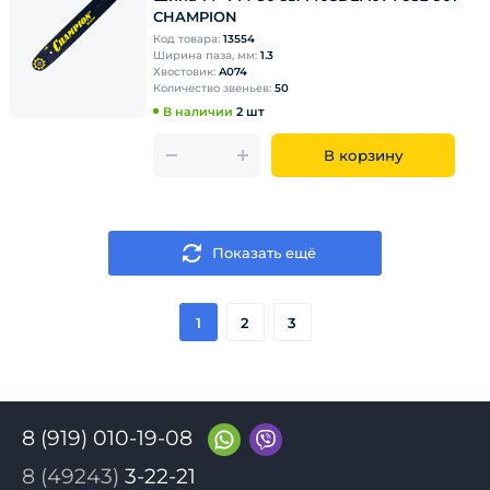
CHAMPION
Код товара:
13554
Ширина паза, мм:
1.3
Хвостовик:
A074
Количество звеньев:
50
В наличии
2 шт
В корзину
Показать ещё
1
2
3
8 (919) 010-19-08
8 (49243)
3-22-21