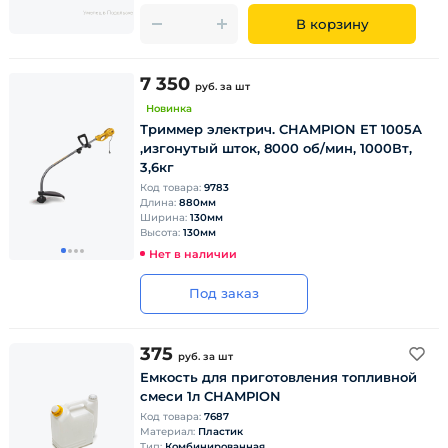
В корзину
7 350
руб.
за шт
Новинка
Триммер электрич. CHAMPION ЕТ 1005А
,изгонутый шток, 8000 об/мин, 1000Вт,
3,6кг
Код товара:
9783
Длина:
880мм
Ширина:
130мм
Высота:
130мм
Нет в наличии
Под заказ
375
руб.
за шт
Емкость для приготовления топливной
смеси 1л CHAMPION
Код товара:
7687
Материал:
Пластик
Тип:
Комбинированная