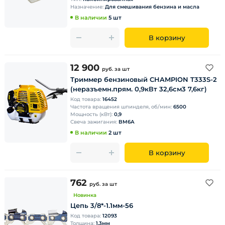
Назначение:
Для смешивания бензина и масла
В наличии
5 шт
В корзину
12 900
руб.
за шт
Триммер бензиновый CHAMPION T333S-2
(неразъемн.прям. 0,9кВт 32,6см3 7,6кг)
Код товара:
16452
Частота вращения шпинделя, об/мин:
6500
Мощность (кВт):
0,9
Свеча зажигания:
BM6А
В наличии
2 шт
В корзину
762
руб.
за шт
Новинка
Цепь 3/8*-1.1мм-56
Код товара:
12093
Толщина:
1,3мм