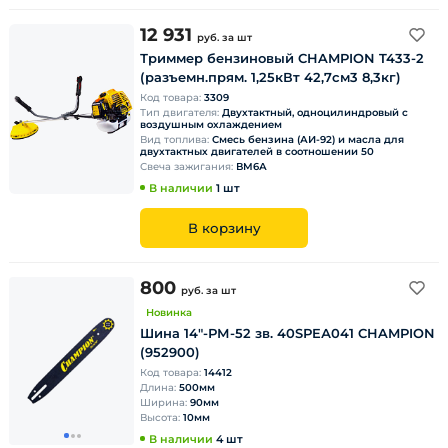
12 931
руб.
за шт
Триммер бензиновый CHAMPION T433-2
(разъемн.прям. 1,25кВт 42,7см3 8,3кг)
Код товара:
3309
Тип двигателя:
Двухтактный, одноцилиндровый с
воздушным охлаждением
Вид топлива:
Смесь бензина (АИ-92) и масла для
двухтактных двигателей в соотношении 50
Свеча зажигания:
ВМ6А
В наличии
1 шт
В корзину
800
руб.
за шт
Новинка
Шина 14"-РМ-52 зв. 40SРEА041 CHAMPION
(952900)
Код товара:
14412
Длина:
500мм
Ширина:
90мм
Высота:
10мм
В наличии
4 шт