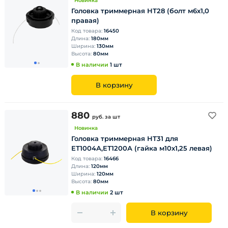
Новинка
Головка триммерная НТ28 (болт м6х1,0
правая)
Код товара:
16450
Длина:
180мм
Ширина:
130мм
Высота:
80мм
В наличии
1 шт
В корзину
880
руб.
за шт
Новинка
Головка триммерная НТ31 для
ЕТ1004А,ЕТ1200А (гайка м10х1,25 левая)
Код товара:
16466
Длина:
120мм
Ширина:
120мм
Высота:
80мм
В наличии
2 шт
В корзину