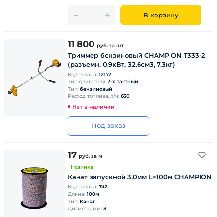
В корзину
11 800
руб.
за шт
Триммер бензиновый CHAMPION T333-2
(разъемн. 0,9кВт, 32.6см3, 7.3кг)
Код товара:
12172
Тип двигателя:
2-х тактный
Тип:
бензиновый
Расход топлива, л/ч:
650
Нет в наличии
Под заказ
17
руб.
за м
Новинка
Канат запускной 3,0мм L=100м CHAMPION
Код товара:
742
Длина:
100м
Тип:
Канат
Диаметр, мм:
3