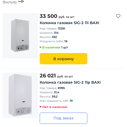
Фильтр
33 500
руб.
за шт
Колонка газовая SIG-2 11i BAXI
Код товара:
13391
Ширина:
314
Высота:
592
Мощность (кВт):
19
В наличии
1 шт
В корзину
26 021
руб.
за шт
Колонка газовая SIG-2 11p BAXI
Код товара:
8995
Ширина:
31,4
Высота:
59,2
Max мощность, кВт:
19
Нет в наличии
Под заказ