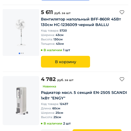
5 611
руб.
за шт
Вентилятор напольный BFF-860R 45Вт
130см HC-1236009 черный BALLU
Код товара:
5720
Ширина:
43см
Высота:
130см
Толщина:
43см
В наличии
1 шт
В корзину
4 782
руб.
за шт
Новинка
Радиатор масл. 5 секций EN-2505 SCANDI
1кВт "ENGY"
Код товара:
12437
Длина:
60см
Ширина:
25см
Высота:
25см
В наличии
2 шт