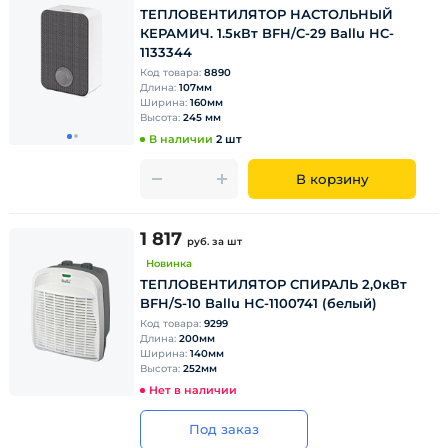
ТЕПЛОВЕНТИЛЯТОР НАСТОЛЬНЫЙ
КЕРАМИЧ. 1.5кВт BFH/C-29 Ballu HC-
1133344
Код товара:
8890
Длина:
107мм
Ширина:
160мм
Высота:
245 мм
В наличии
2 шт
В корзину
1 817
руб.
за шт
Новинка
ТЕПЛОВЕНТИЛЯТОР СПИРАЛЬ 2,0кВт
BFH/S-10 Ballu HC-1100741 (белый)
Код товара:
9299
Длина:
200мм
Ширина:
140мм
Высота:
252мм
Нет в наличии
Под заказ