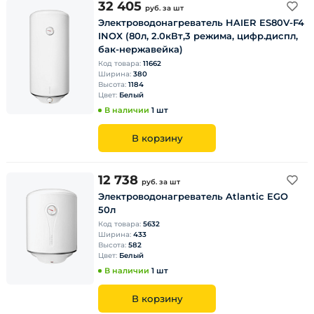
32 405
руб.
за шт
Электроводонагреватель HAIER ES80V-F4
INOX (80л, 2.0кВт,3 режима, цифр.диспл,
бак-нержавейка)
Код товара:
11662
Ширина:
380
Высота:
1184
Цвет:
Белый
В наличии
1 шт
В корзину
12 738
руб.
за шт
Электроводонагреватель Atlantic EGO
50л
Код товара:
5632
Ширина:
433
Высота:
582
Цвет:
Белый
В наличии
1 шт
В корзину