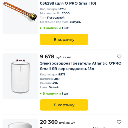
036298 (для O PRO Small 10)
Код товара:
13751
Мощность, Вт:
2000
Тип:
Погружной
Материал корпуса:
Латунь
В наличии
1 шт
В корзину
9 678
руб.
за шт
Электроводонагреватель Atlantic O'PRO
Small SB верх.подключ. 15л
Код товара:
8575
Ширина:
287
Высота:
496
Цвет:
Белый
В наличии
1 шт
В корзину
20 360
руб.
за шт