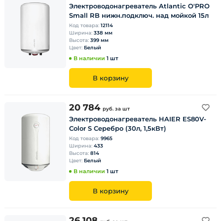
Электроводонагреватель Atlantic O'PRO
Small RB нижн.подключ. над мойкой 15л
Код товара:
12114
Ширина:
338 мм
Высота:
399 мм
Цвет:
Белый
В наличии
1 шт
В корзину
20 784
руб.
за шт
Электроводонагреватель HAIER ES80V-
Color S Серебро (30л, 1,5кВт)
Код товара:
9965
Ширина:
433
Высота:
814
Цвет:
Белый
В наличии
1 шт
В корзину
26 108