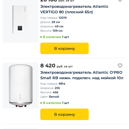
руб.
за шт
Электроводонагреватель Atlantic
VERTIGO 80 (плоский 65л)
Код товара:
12019
Длина:
29 см
Ширина:
49 см
Высота:
109 см
В наличии
1 шт
В корзину
8 420
руб.
за шт
Электроводонагреватель Atlantic O'PRO
Small RB нижн. подключ. над мойкой 10л
Код товара:
9914
Ширина:
255
Высота:
456
Цвет:
Белый
В наличии
1 шт
В корзину