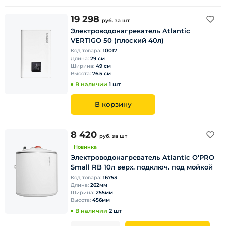
19 298
руб.
за шт
Электроводонагреватель Atlantic
VERTIGO 50 (плоский 40л)
Код товара:
10017
Длина:
29 см
Ширина:
49 см
Высота:
76.5 см
В наличии
1 шт
В корзину
8 420
руб.
за шт
Новинка
Электроводонагреватель Atlantic O'PRO
Small RB 10л верх. подключ. под мойкой
Код товара:
16753
Длина:
262мм
Ширина:
255мм
Высота:
456мм
В наличии
2 шт