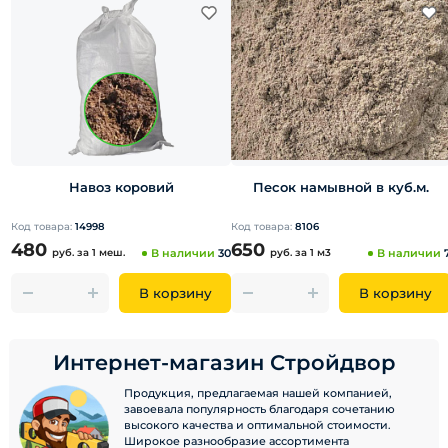
Навоз коровий
Песок намывной в куб.м.
Код товара:
14998
Код товара:
8106
480
650
руб.
за 1 меш.
В наличии
30
руб.
за 1 м3
В наличии
В корзину
В корзину
Интернет-магазин Стройдвор
Продукция, предлагаемая нашей компанией,
завоевала популярность благодаря сочетанию
высокого качества и оптимальной стоимости.
Широкое разнообразие ассортимента