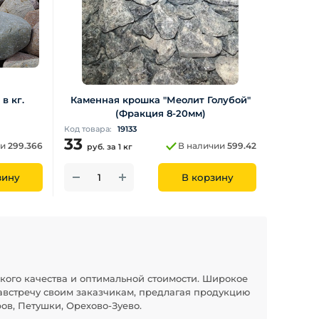
в кг.
Каменная крошка "Меолит Голубой"
(Фракция 8-20мм)
Код товара:
19133
33
ии
299.366
В наличии
599.42
руб.
за 1 кг
зину
В корзину
кого качества и оптимальной стоимости. Широкое
австречу своим заказчикам, предлагая продукцию
ов, Петушки, Орехово-Зуево.