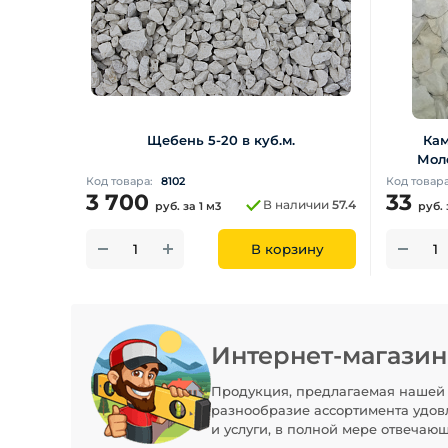
Щебень 5-20 в куб.м.
Кам
Мол
Код товара:
8102
Код товар
3 700
33
В наличии
57.4
руб.
за 1 м3
руб.
В корзину
Интернет-магази
Продукция, предлагаемая нашей 
разнообразие ассортимента удов
и услуги, в полной мере отвечаю