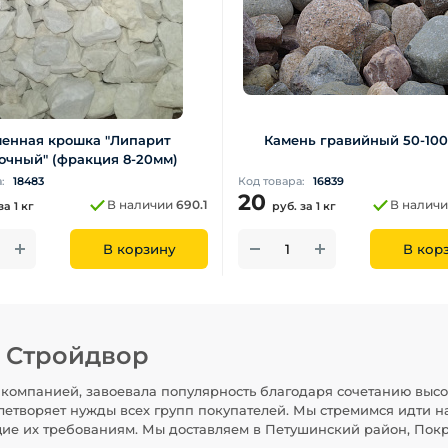
енная крошка "Липарит
Камень гравийный 50-100 
очный" (фракция 8-20мм)
а:
18483
Код товара:
16839
20
В наличии
690.1
В налич
за 1 кг
руб.
за 1 кг
В корзину
В кор
н Стройдвор
компанией, завоевала популярность благодаря сочетанию высо
летворяет нужды всех групп покупателей. Мы стремимся идти н
щие их требованиям. Мы доставляем в Петушинский район, Покр