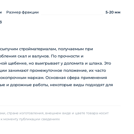
м
Размер фракции
5-20 мм
3
 сыпучим стройматериалам, получаемым при
бления скал и валунов. По прочности и
ной щебенке, но выигрывает у доломита и шлака. Это
кции занимают промежуточное положение, их часто
ысокопрочным маркам. Основная сфера применения
ые и дорожные работы, некоторые виды подходят для
ки, стране изготовления, внешнем виде и цвете товара носит
х к моменту публикации сведениях