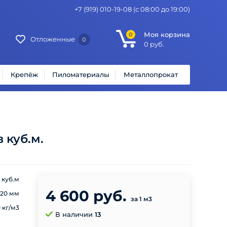
+7 (919) 010-19-08
(с 08:00 до 19:00)
Моя корзина
0
Отложенные
0
0
руб.
Крепёж
Пиломатериалы
Металлопрокат
 куб.м.
 куб.м
4 600 руб.
-20 мм
за 1 м3
0 кг/м3
В наличии
13