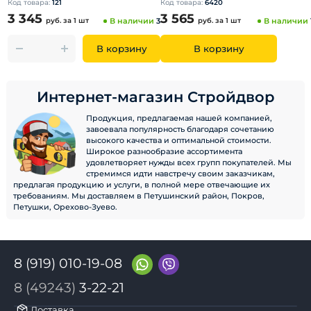
Код товара:
121
Код товара:
6420
3 345
3 565
руб.
за 1 шт
В наличии
3
руб.
за 1 шт
В наличии
В корзину
В корзину
Интернет-магазин Стройдвор
Продукция, предлагаемая нашей компанией,
завоевала популярность благодаря сочетанию
высокого качества и оптимальной стоимости.
Широкое разнообразие ассортимента
удовлетворяет нужды всех групп покупателей. Мы
стремимся идти навстречу своим заказчикам,
предлагая продукцию и услуги, в полной мере отвечающие их
требованиям. Мы доставляем в Петушинский район, Покров,
Петушки, Орехово-Зуево.
8 (919) 010-19-08
8 (49243)
3-22-21
Доставка