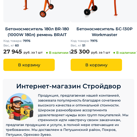
Бетоносмеситель 180л BR-180
Бетоносмеситель БС-130Р
(1000W 180л) ремень BRAIT
Workmaster
Код товара:
7976
Код товара:
7975
Вес, кг
60
Вес, кг
51
27 945
25 300
руб.
за 1 шт
В наличии
1
руб.
за 1 шт
В наличии
В корзину
В корзину
Интернет-магазин Стройдвор
Продукция, предлагаемая нашей компанией,
завоевала популярность благодаря сочетанию
высокого качества и оптимальной стоимости.
Широкое разнообразие ассортимента
удовлетворяет нужды всех групп покупателей. Мы
стремимся идти навстречу своим заказчикам,
предлагая продукцию и услуги, в полной мере отвечающие их
требованиям. Мы доставляем в Петушинский район, Покров,
Петушки, Орехово-Зуево.