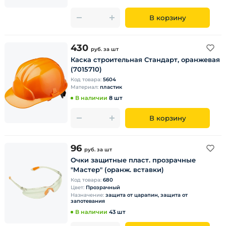
В корзину
430
руб.
за шт
Каска строительная Стандарт, оранжевая
(7015710)
Код товара:
5604
Материал:
пластик
В наличии
8 шт
В корзину
96
руб.
за шт
Очки защитные пласт. прозрачные
"Мастер" (оранж. вставки)
Код товара:
680
Цвет:
Прозрачный
Назначение:
защита от царапин, защита от
запотевания
В наличии
43 шт