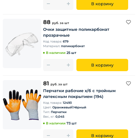
В корзину
88
руб.
за шт
Очки защитные поликарбонат
прозрачные
Код товара:
679
Материал:
поликарбонат
В наличии
25 шт
В корзину
81
руб.
за шт
Перчатки рабочие х/б с тройным
латексным покрытием (194)
Код товара:
12493
Цвет:
Оранжевый\Чёрный
Тип:
Перчатки
Вес, кг:
0,045
В наличии
73 шт
В корзину