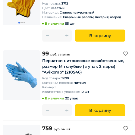
Код товара:
3712
Цвет:
Желтый
Материал:
Спилок натуральный
Назначение:
Сварочные работы; пекарня; огород
В наличии
55 шт
В корзину
99
руб.
за упак
Перчатки нитриловые хозяйственные,
размер М голубые (в упак 2 пары)
"Avikomp" (210546)
Код товара:
9690
Материал полотна:
Нитрил
Размер:
L
Количество в упаковке:
10 шт
В наличии
22 упак
В корзину
759
руб.
за шт