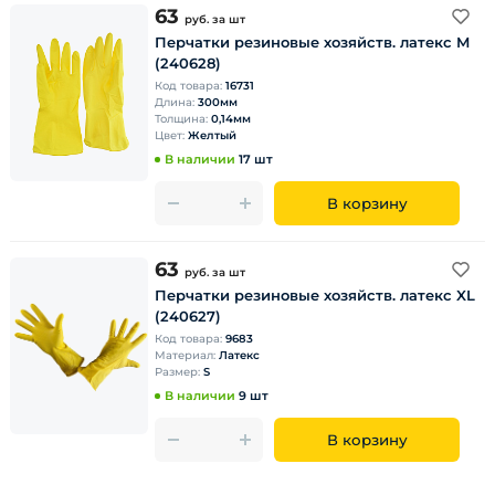
63
руб.
за шт
Перчатки резиновые хозяйств. латекс M
(240628)
Код товара:
16731
Длина:
300мм
Толщина:
0,14мм
Цвет:
Желтый
В наличии
17 шт
В корзину
63
руб.
за шт
Перчатки резиновые хозяйств. латекс XL
(240627)
Код товара:
9683
Материал:
Латекс
Размер:
S
В наличии
9 шт
В корзину