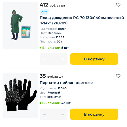
412
руб.
за шт
Хит
Плащ-дождевик RC-70 130х140см зеленый
"Park" (218787)
Код товара:
18017
Цвет:
Зелёный
Материал:
ПЕВА
Плотность:
70 г
В наличии
8 шт
В корзину
35
руб.
за шт
Перчатки нейлон цветные
Код товара:
12040
Цвет:
Черный
Тип:
Перчатки
В наличии
42 шт
В корзину