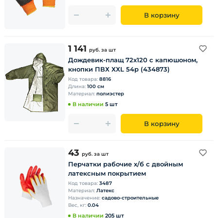
В корзину
1 141
руб.
за шт
Дождевик-плащ 72х120 с капюшоном,
кнопки ПВХ ХХL 54р (434873)
Код товара:
8816
Длина:
100 см
Материал:
полиэстер
В наличии
5 шт
В корзину
43
руб.
за шт
Перчатки рабочие х/б с двойным
латексным покрытием
Код товара:
3487
Материал:
Латекс
Назначение:
садово-строительные
Вес, кг:
0.04
В наличии
205 шт