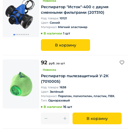
Новинка
Респиратор "Исток"-400 с двумя
сменными фильтрами (207310)
Код товара:
10121
Цвет:
Синий
Материал:
Мягкий эластомер
В наличии
1 шт
В корзину
92
руб.
за шт
Новинка
Респиратор пылезащитный У-2К
(7010005)
Код товара:
1638
Цвет:
Зелёный
Материал:
Поролон, полиэтилен, пластик, ПВХ.
Тип:
Одноразовый
В наличии
16 шт
В корзину