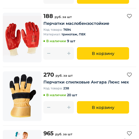
188
руб.
за шт
Перчатки маслобензостойкие
Код товара:
7694
Материал:
трикотаж, ПВХ
В наличии
9 шт
В корзину
270
руб.
за шт
Перчатки спилковые Ангара Люкс мех
Код товара:
238
В наличии
20 шт
В корзину
965
руб.
за шт