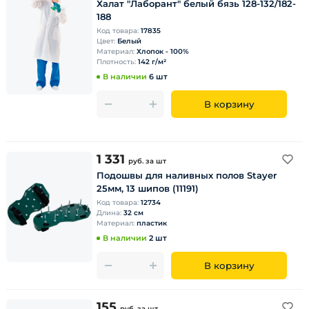
Халат "Лаборант" белый бязь 128-132/182-
188
Код товара:
17835
Цвет:
Белый
Материал:
Хлопок - 100%
Плотность:
142 г/м²
В наличии
6 шт
В корзину
1 331
руб.
за шт
Подошвы для наливных полов Stayer
25мм, 13 шипов (11191)
Код товара:
12734
Длина:
32 см
Материал:
пластик
В наличии
2 шт
В корзину
155
руб.
за шт