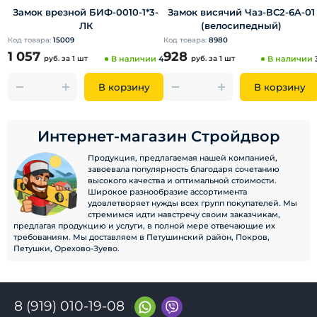
Замок врезной БИФ-0010-1*3-
Замок висячий Чаз-ВС2-6A-01
ЛК
(велосипедный)
Код товара:
15009
Код товара:
8980
1 057
928
руб.
за 1 шт
В наличии
4
руб.
за 1 шт
В наличии
В корзину
В корзину
Интернет-магазин Стройдвор
Продукция, предлагаемая нашей компанией,
завоевала популярность благодаря сочетанию
высокого качества и оптимальной стоимости.
Широкое разнообразие ассортимента
удовлетворяет нужды всех групп покупателей. Мы
стремимся идти навстречу своим заказчикам,
предлагая продукцию и услуги, в полной мере отвечающие их
требованиям. Мы доставляем в Петушинский район, Покров,
Петушки, Орехово-Зуево.
8 (919) 010-19-08