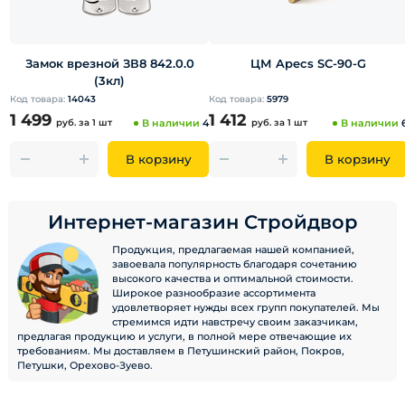
Замок врезной ЗВ8 842.0.0
ЦМ Apecs SC-90-G
(3кл)
Код товара:
14043
Код товара:
5979
1 499
1 412
руб.
за 1 шт
В наличии
4
руб.
за 1 шт
В наличии
В корзину
В корзину
Интернет-магазин Стройдвор
Продукция, предлагаемая нашей компанией,
завоевала популярность благодаря сочетанию
высокого качества и оптимальной стоимости.
Широкое разнообразие ассортимента
удовлетворяет нужды всех групп покупателей. Мы
стремимся идти навстречу своим заказчикам,
предлагая продукцию и услуги, в полной мере отвечающие их
требованиям. Мы доставляем в Петушинский район, Покров,
Петушки, Орехово-Зуево.