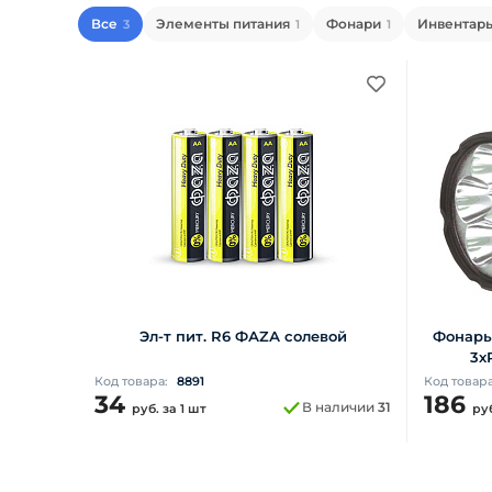
Все
Элементы питания
Фонари
Инвентарь
3
1
1
Эл-т пит. R6 ФАZА солевой
Фонарь 
3хR
Код товара:
8891
Код товар
34
186
В наличии
31
руб.
за 1 шт
ру