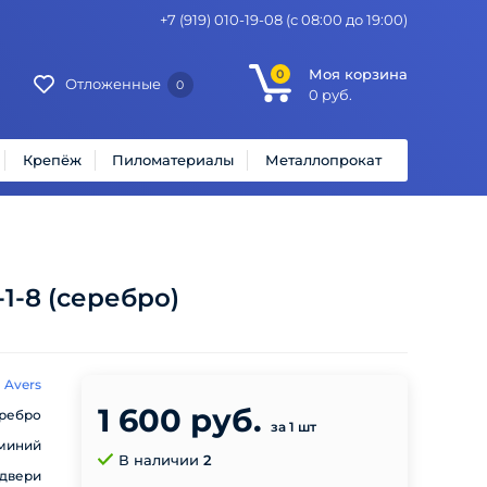
+7 (919) 010-19-08
(с 08:00 до 19:00)
Моя корзина
0
Отложенные
0
0
руб.
Крепёж
Пиломатериалы
Металлопрокат
1-8 (серебро)
Avers
1 600 руб.
ребро
за 1 шт
миний
В наличии
2
двери