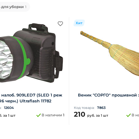
 для уборки
1
Хит
налоб. 909LED7 (5LED 1 реж
Веник "СОРГО" прошивной 
6 черн.) Ultraflash 11782
а:
12604
Код товара:
7863
210
В наличии
1
В н
б.
за 1 шт
руб.
за 1 шт