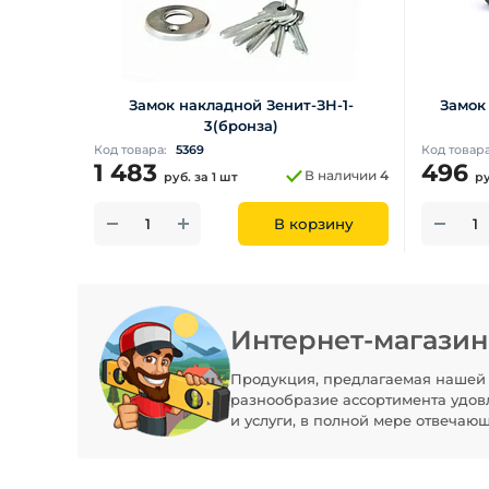
Замок накладной Зенит-ЗН-1-
Замок
3(бронза)
Код товара:
5369
Код товар
1 483
496
В наличии
4
руб.
за 1 шт
р
В корзину
Интернет-магази
Продукция, предлагаемая нашей 
разнообразие ассортимента удов
и услуги, в полной мере отвечаю