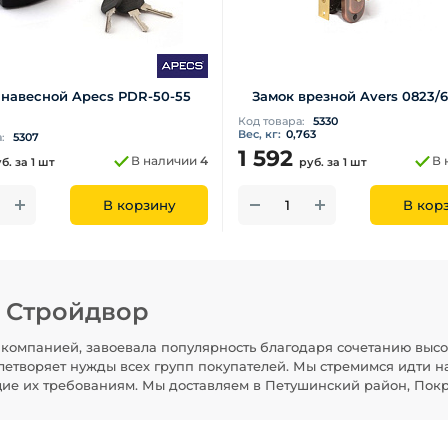
 навесной Apecs РDR-50-55
Замок врезной Avers 0823/
Код товара:
5330
Вес, кг:
0,763
а:
5307
1 592
В наличии
4
В 
уб.
за 1 шт
руб.
за 1 шт
В корзину
В кор
н Стройдвор
компанией, завоевала популярность благодаря сочетанию высо
летворяет нужды всех групп покупателей. Мы стремимся идти н
щие их требованиям. Мы доставляем в Петушинский район, Покр