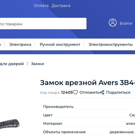
Оплата
Доставка
Войти
ы
Электрика
Ручной инструмент
Электроинструменты
для дверей
Замки
Замок врезной Avers 3В4-
12405
Отложить
Поделиться
Код товара:
Производитель
Цвет
Се
Материал
алю
Объекты применения
деревянные 