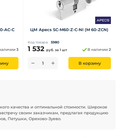
60-AC-С
ЦМ Apecs SC-M60-Z-C-NI (M 60-ZCN)
Код товара:
5980
1 532
наличии
3
В наличии
2
руб.
за 1 шт
зину
В корзину
кого качества и оптимальной стоимости. Широкое
австречу своим заказчикам, предлагая продукцию
ов, Петушки, Орехово-Зуево.