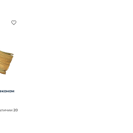
эконом
аличии
20