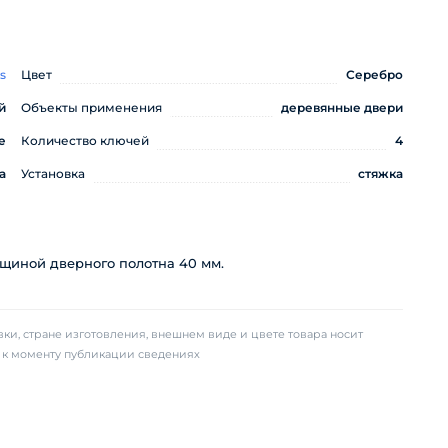
s
Цвет
Серебро
й
Объекты применения
деревянные двери
е
Количество ключей
4
а
Установка
стяжка
щиной дверного полотна 40 мм.
ки, стране изготовления, внешнем виде и цвете товара носит
х к моменту публикации сведениях