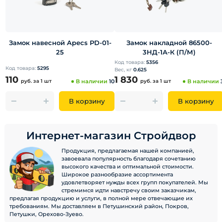
Замок навесной Apecs РD-01-
Замок накладной 86500-
25
3НД-1А-К (П/М)
Код товара:
5356
Код товара:
5295
Вес, кг
0.625
110
1 830
руб.
за 1 шт
В наличии
10
руб.
за 1 шт
В наличии
В корзину
В корзину
Интернет-магазин Стройдвор
Продукция, предлагаемая нашей компанией,
завоевала популярность благодаря сочетанию
высокого качества и оптимальной стоимости.
Широкое разнообразие ассортимента
удовлетворяет нужды всех групп покупателей. Мы
стремимся идти навстречу своим заказчикам,
предлагая продукцию и услуги, в полной мере отвечающие их
требованиям. Мы доставляем в Петушинский район, Покров,
Петушки, Орехово-Зуево.