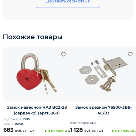
Добавить свой отзыв
Похожие товары
Замок навесной ЧАЗ ВС2-28
Замок врезной 76500-3В8-
(сердечко) (арт15960)
4С/03
Код товара:
7185
Код товара:
5314
Вес, кг
0,140
683
1 128
руб.
за 1 шт
В наличии
4
руб.
за 1 шт
В наличии