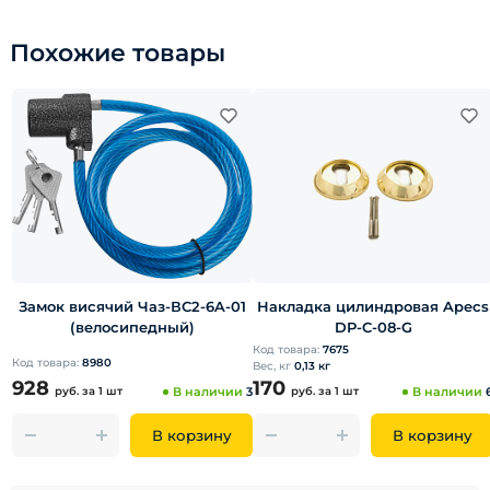
Похожие товары
Замок висячий Чаз-ВС2-6A-01
Накладка цилиндровая Apecs
(велосипедный)
DP-C-08-G
Код товара:
7675
Код товара:
8980
Вес, кг
0,13 кг
928
170
руб.
за 1 шт
В наличии
3
руб.
за 1 шт
В наличии
В корзину
В корзину