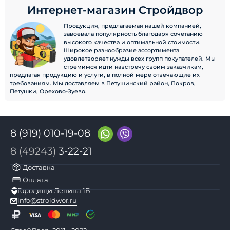
Интернет-магазин Стройдвор
Продукция, предлагаемая нашей компанией,
завоевала популярность благодаря сочетанию
высокого качества и оптимальной стоимости.
Широкое разнообразие ассортимента
удовлетворяет нужды всех групп покупателей. Мы
стремимся идти навстречу своим заказчикам,
предлагая продукцию и услуги, в полной мере отвечающие их
требованиям. Мы доставляем в Петушинский район, Покров,
Петушки, Орехово-Зуево.
8 (919) 010-19-08
8 (49243)
3-22-21
Доставка
Оплата
Городищи Ленина 1Б
info@stroidwor.ru