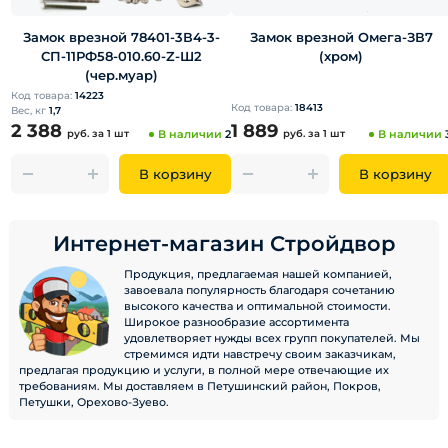
Замок врезной 78401-3В4-3-
Замок врезной Омега-ЗВ7
СП-11РФ58-010.60-Z-Ш2
(хром)
(чер.муар)
Код товара:
14223
Код товара:
18413
Вес, кг
1,7
2 388
1 889
руб.
за 1 шт
В наличии
2
руб.
за 1 шт
В наличии
В корзину
В корзину
Интернет-магазин Стройдвор
Продукция, предлагаемая нашей компанией,
завоевала популярность благодаря сочетанию
высокого качества и оптимальной стоимости.
Широкое разнообразие ассортимента
удовлетворяет нужды всех групп покупателей. Мы
стремимся идти навстречу своим заказчикам,
предлагая продукцию и услуги, в полной мере отвечающие их
требованиям. Мы доставляем в Петушинский район, Покров,
Петушки, Орехово-Зуево.