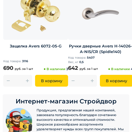
Защелка Avers 6072-05-G
Ручки дверные Avers H-14026-
A-NIS/CR (Spidle140)
Код товара:
5407
Код товара:
3116
Вес, кг
0,5
690
642
руб.
за 1 шт
В наличии
3
руб.
за 1 шт
В наличии
В корзину
В корзину
Интернет-магазин Стройдвор
Продукция, предлагаемая нашей компанией,
завоевала популярность благодаря сочетанию
высокого качества и оптимальной стоимости.
Широкое разнообразие ассортимента
удовлетворяет нужды всех групп покупателей. Мы