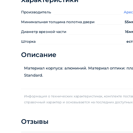
Производитель
Apec
Минимальная толщина полотна двери
55м
Диаметр врезной части
16м
Шторка
ест
Описание
Материал корпуса: алюминий. Материал оптики: пла
Standard.
Информация о технических характеристиках, комплекте постав
справочный характер и основывается на последних доступны
Отзывы