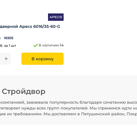
 дверной Apecs 6016/35-60-G
а:
16505
В наличии
14
б.
за 1 шт
В корзину
н Стройдвор
компанией, завоевала популярность благодаря сочетанию высо
летворяет нужды всех групп покупателей. Мы стремимся идти н
щие их требованиям. Мы доставляем в Петушинский район, Покр