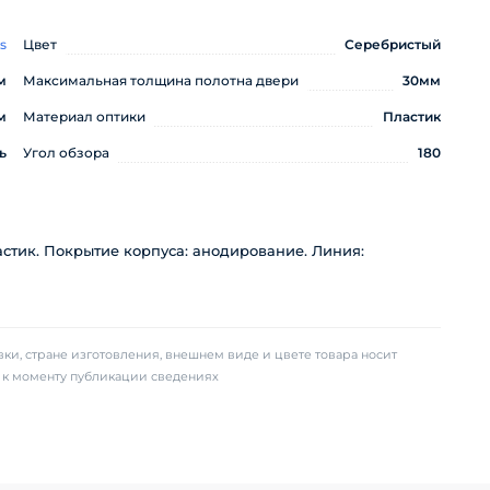
s
Цвет
Серебристый
м
Максимальная толщина полотна двери
30мм
м
Материал оптики
Пластик
ь
Угол обзора
180
стик. Покрытие корпуса: анодирование. Линия:
ки, стране изготовления, внешнем виде и цвете товара носит
х к моменту публикации сведениях