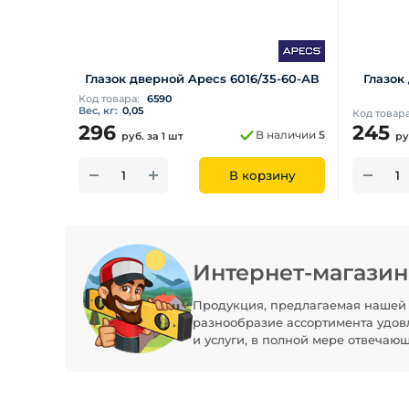
Глазок дверной Apecs 6016/35-60-АВ
Глазок
Код товара:
6590
Вес, кг:
0,05
Код товар
296
245
В наличии
5
руб.
за 1 шт
ру
В корзину
Интернет-магази
Продукция, предлагаемая нашей 
разнообразие ассортимента удов
и услуги, в полной мере отвечаю