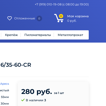
+7 (919) 010-19-08
(с 08:00 до 19:00)
Моя корзина
0
Отложенные
0
0
руб.
Крепёж
Пиломатериалы
Металлопрокат
16/35-60-CR
Apecs
280 руб.
истый
за 1 шт
55мм
В наличии
3
30мм