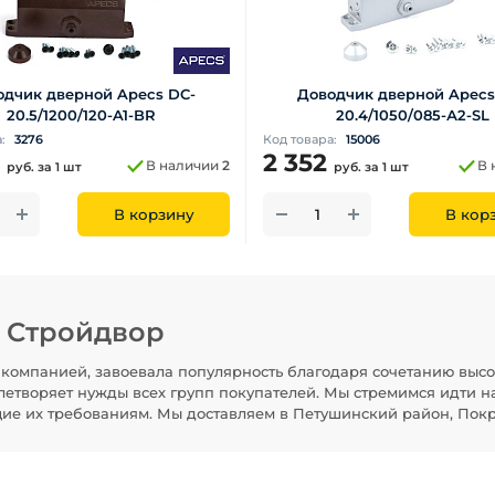
одчик дверной Apecs DC-
Доводчик дверной Apecs
20.5/1200/120-A1-BR
20.4/1050/085-А2-SL
а:
3276
Код товара:
15006
4
2 352
В наличии
2
В 
руб.
за 1 шт
руб.
за 1 шт
В корзину
В кор
н Стройдвор
компанией, завоевала популярность благодаря сочетанию высо
летворяет нужды всех групп покупателей. Мы стремимся идти н
щие их требованиям. Мы доставляем в Петушинский район, Покр