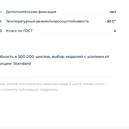
s
Дополнительная фиксация
нет
г
Температурный режим/морозоустойчивость
-30 C°
0
Класс по ГОСТ
4
бность в 500 000 циклов, выбор моделей с усилием от
укции: Standard
ки, стране изготовления, внешнем виде и цвете товара носит
х к моменту публикации сведениях