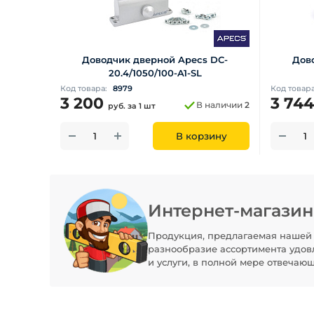
Доводчик дверной Apecs DC-
Дов
20.4/1050/100-A1-SL
Код товара:
8979
Код товар
3 200
3 74
В наличии
2
руб.
за 1 шт
В корзину
Интернет-магази
Продукция, предлагаемая нашей 
разнообразие ассортимента удов
и услуги, в полной мере отвечаю