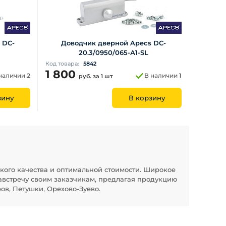
 DC-
Доводчик дверной Apecs DC-
20.3/0950/065-А1-SL
Код товара:
5842
1 800
наличии
2
В наличии
1
руб.
за 1 шт
зину
В корзину
кого качества и оптимальной стоимости. Широкое
австречу своим заказчикам, предлагая продукцию
ов, Петушки, Орехово-Зуево.