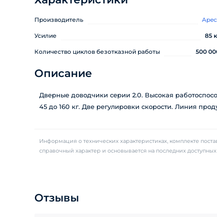
Производитель
Apec
Усилие
85 к
Количество циклов безотказной работы
500 00
Описание
Дверные доводчики серии 2.0. Высокая работоспосо
45 до 160 кг. Две регулировки скорости. Линия прод
Информация о технических характеристиках, комплекте постав
справочный характер и основывается на последних доступны
Отзывы