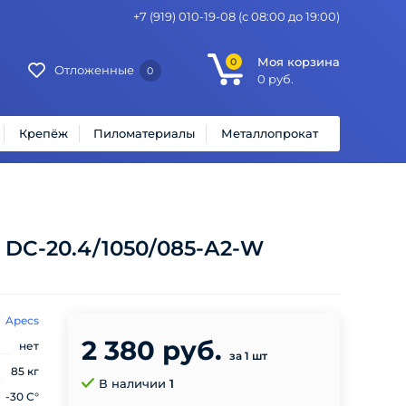
+7 (919) 010-19-08
(с 08:00 до 19:00)
Моя корзина
0
Отложенные
0
0
руб.
Крепёж
Пиломатериалы
Металлопрокат
 DC-20.4/1050/085-А2-W
Apecs
2 380 руб.
нет
за 1 шт
85 кг
В наличии
1
-30 C°