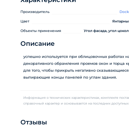
Производитель
Dock
Цвет
Янтарны
Объекты применения
Угол фасада, угол цокол
Описание
успешно используется при облицовочных работах на
декоративного обрамления проемов окон и торца к
для того, чтобы прикрыть негативно сказывающиеся 
выпирающие концы панелей по углам здания.
Информация о технических характеристиках, комплекте постав
справочный характер и основывается на последних доступны
Отзывы