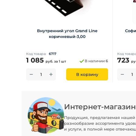
Внутренний угол Grand Line
Софи
коричневый-3,00
Код товара:
6717
Код товар
1 085
723
В наличии
6
руб.
за 1 шт
ру
В корзину
Интернет-магази
Продукция, предлагаемая нашей 
разнообразие ассортимента удов
и услуги, в полной мере отвечаю