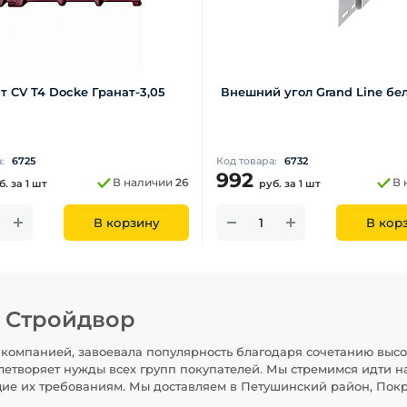
т CV T4 Docke Гранат-3,05
Внешний угол Grand Line бе
а:
6725
Код товара:
6732
992
В наличии
26
В 
б.
за 1 шт
руб.
за 1 шт
В корзину
В кор
н Стройдвор
компанией, завоевала популярность благодаря сочетанию высо
летворяет нужды всех групп покупателей. Мы стремимся идти н
щие их требованиям. Мы доставляем в Петушинский район, Покр