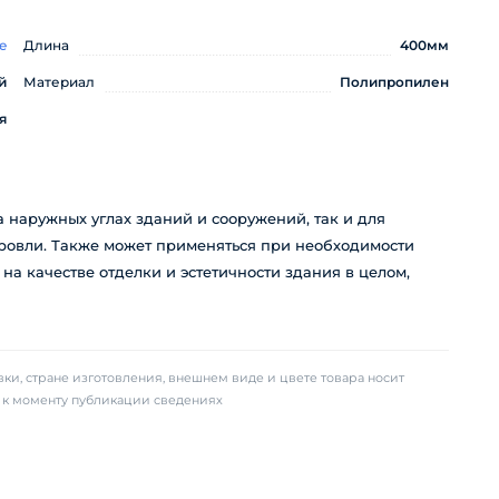
e
Длина
400мм
й
Материал
Полипропилен
я
 наружных углах зданий и сооружений, так и для
ровли. Также может применяться при необходимости
на качестве отделки и эстетичности здания в целом,
ки, стране изготовления, внешнем виде и цвете товара носит
х к моменту публикации сведениях