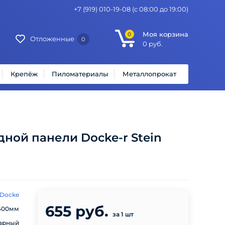
+7 (919) 010-19-08
(с 08:00 до 19:00)
Моя корзина
0
Отложенные
0
0
руб.
Крепёж
Пиломатериалы
Металлопрокат
ной панели Docke-r Stein
Docke
655 руб.
400мм
за 1 шт
арный