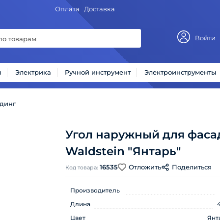
Оплата
Доставка
Войти
ы
Электрика
Ручной инструмент
Электроинструменты
динг
Угол наружный для фасад
Waldstein "Янтарь"
16535
Отложить
Поделиться
Код товара:
Производитель
Длина
Цвет
Янт