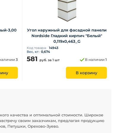
лый-3,00
Угол наружный для фасадной панели
Nordside Гладкий кирпич "Белый"
0,119х0,463_G
Код товара:
14943
Вес, кг:
0,674
581
наличии
3
В наличии
1
руб.
за 1 шт
зину
В корзину
кого качества и оптимальной стоимости. Широкое
австречу своим заказчикам, предлагая продукцию
ов, Петушки, Орехово-Зуево.