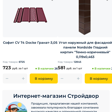
Софит CV T4 Docke Гранат-3,05
Угол наружный для фасадной
панели Nordside Гладкий
кирпич "Темно-коричневый"
0,119х0,463
Код товара:
6725
Код товара:
12845
723
581
руб.
за 1 шт
В наличии
26
руб.
за 1 шт
В наличии
В корзину
В корзину
Интернет-магазин Стройдвор
Продукция, предлагаемая нашей компанией,
завоевала популярность благодаря сочетанию
высокого качества и оптимальной стоимости.