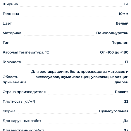
Ширина
1м
Толщина
10мм
Цвет
Белый
Материал
Пенополиуретан
Тип
Поролон
Рабочая температура, °С
От −100 до +180
Горючесть
Г1
Для реставрации мебели, производства матрасов и
Область
аксессуаров, шумоизоляции, упаковки, изоляции
применения
дверей
Страна производителя
Россия
Плотность (кг/м³)
22
Форма
Прямоугольная
Для наружных работ
Да
Для внутренних работ
Да