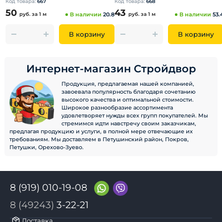
Код товара:
667
Код товара:
668
50
43
руб.
за 1 м
В наличии
20.8
руб.
за 1 м
В наличии
53.
В корзину
В корзину
Интернет-магазин Стройдвор
Продукция, предлагаемая нашей компанией,
завоевала популярность благодаря сочетанию
высокого качества и оптимальной стоимости.
Широкое разнообразие ассортимента
удовлетворяет нужды всех групп покупателей. Мы
стремимся идти навстречу своим заказчикам,
предлагая продукцию и услуги, в полной мере отвечающие их
требованиям. Мы доставляем в Петушинский район, Покров,
Петушки, Орехово-Зуево.
8 (919) 010-19-08
8 (49243)
3-22-21
Доставка