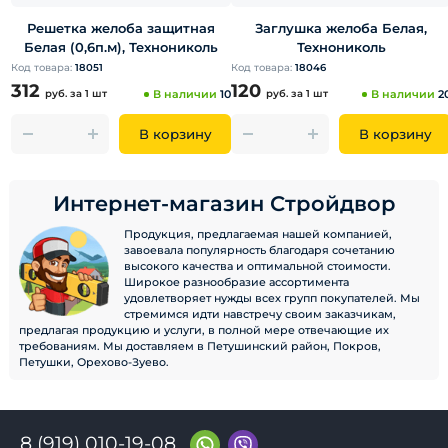
Решетка желоба защитная
Заглушка желоба Белая,
Белая (0,6п.м), Технониколь
Технониколь
Код товара:
18051
Код товара:
18046
312
120
руб.
за 1 шт
В наличии
10
руб.
за 1 шт
В наличии
2
В корзину
В корзину
Интернет-магазин Стройдвор
Продукция, предлагаемая нашей компанией,
завоевала популярность благодаря сочетанию
высокого качества и оптимальной стоимости.
Широкое разнообразие ассортимента
удовлетворяет нужды всех групп покупателей. Мы
стремимся идти навстречу своим заказчикам,
предлагая продукцию и услуги, в полной мере отвечающие их
требованиям. Мы доставляем в Петушинский район, Покров,
Петушки, Орехово-Зуево.
8 (919) 010-19-08