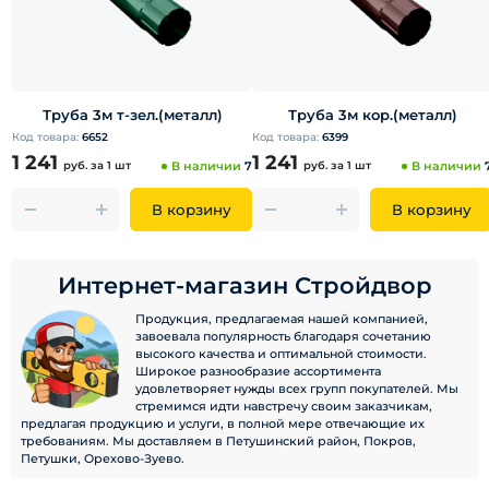
Труба 3м т-зел.(металл)
Труба 3м кор.(металл)
Код товара:
6652
Код товара:
6399
1 241
1 241
руб.
за 1 шт
В наличии
7
руб.
за 1 шт
В наличии
В корзину
В корзину
Интернет-магазин Стройдвор
Продукция, предлагаемая нашей компанией,
завоевала популярность благодаря сочетанию
высокого качества и оптимальной стоимости.
Широкое разнообразие ассортимента
удовлетворяет нужды всех групп покупателей. Мы
стремимся идти навстречу своим заказчикам,
предлагая продукцию и услуги, в полной мере отвечающие их
требованиям. Мы доставляем в Петушинский район, Покров,
Петушки, Орехово-Зуево.