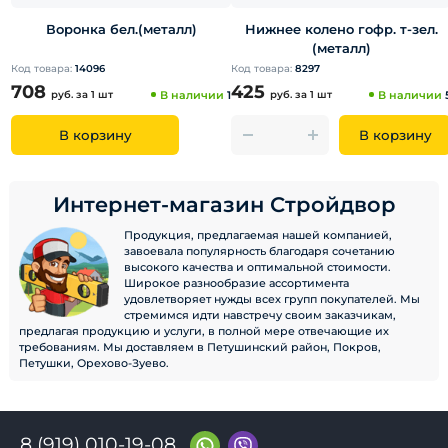
Воронка бел.(металл)
Нижнее колено гофр. т-зел.
(металл)
Код товара:
14096
Код товара:
8297
708
425
руб.
за 1 шт
В наличии
1
руб.
за 1 шт
В наличии
В корзину
В корзину
Интернет-магазин Стройдвор
Продукция, предлагаемая нашей компанией,
завоевала популярность благодаря сочетанию
высокого качества и оптимальной стоимости.
Широкое разнообразие ассортимента
удовлетворяет нужды всех групп покупателей. Мы
стремимся идти навстречу своим заказчикам,
предлагая продукцию и услуги, в полной мере отвечающие их
требованиям. Мы доставляем в Петушинский район, Покров,
Петушки, Орехово-Зуево.
8 (919) 010-19-08