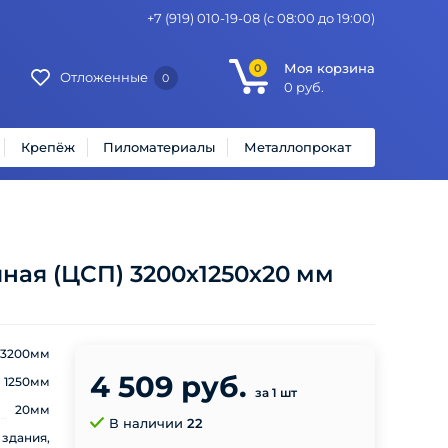
+7 (919) 010-19-08
(с 08:00 до 19:00)
Моя корзина
0
Отложенные
0
0
руб.
Крепёж
Пиломатериалы
Металлопрокат
ная (ЦСП) 3200х1250х20 мм
3200мм
4 509 руб.
1250мм
за 1 шт
20мм
В наличии
22
здания,