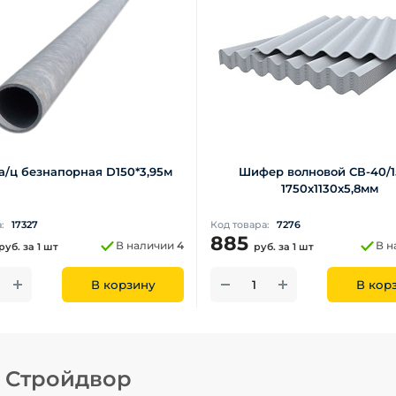
а/ц безнапорная D150*3,95м
Шифер волновой СВ-40/1
1750х1130х5,8мм
а:
17327
Код товара:
7276
885
В наличии
4
В н
руб.
за 1 шт
руб.
за 1 шт
В корзину
В кор
н Стройдвор