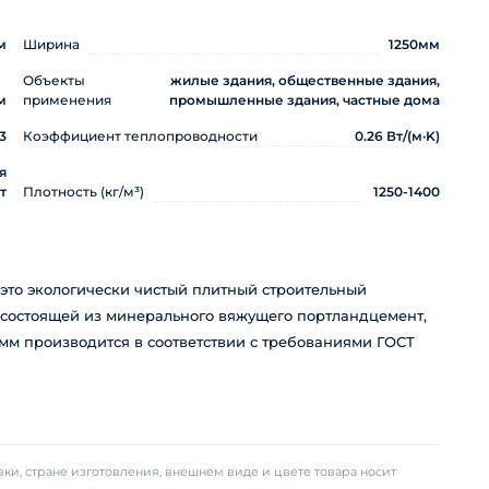
м
Ширина
1250мм
Объекты
жилые здания, общественные здания,
м
применения
промышленные здания, частные дома
3
Коэффициент теплопроводности
0.26 Вт/(м·K)
я
т
Плотность (кг/м³)
1250-1400
это экологически чистый плитный строительный
 состоящей из минерального вяжущего портландцемент,
 мм производится в соответствии с требованиями ГОСТ
ки, стране изготовления, внешнем виде и цвете товара носит