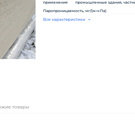
применения
промышленные здания, частн
Паропроницаемость, мг/(м•ч•Па)
Все характеристики
ожие товары