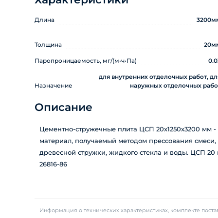
Длина
3200м
Толщина
20м
Паропроницаемость, мг/(м•ч•Па)
0.0
для внутренних отделочных работ, дл
Назначение
наружных отделочных рабо
Описание
Цементно-стружечные плита ЦСП 20х1250х3200 мм - 
материал, получаемый методом прессования смеси,
древесной стружки, жидкого стекла и воды. ЦСП 20
26816-86
Информация о технических характеристиках, комплекте постав