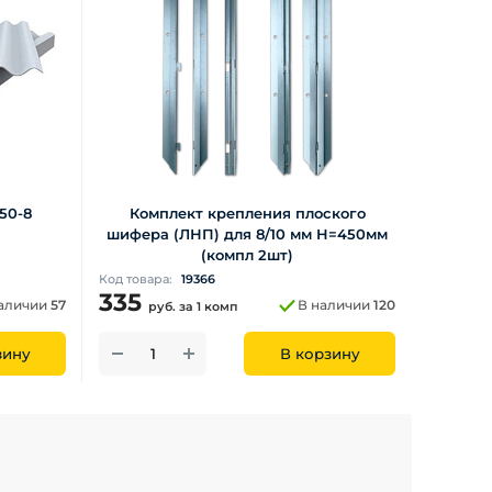
50-8
Комплект крепления плоского
шифера (ЛНП) для 8/10 мм H=450мм
(компл 2шт)
Код товара:
19366
335
аличии
57
В наличии
120
руб.
за 1 комп
зину
В корзину