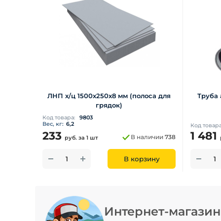
ЛНП х/ц 1500х250х8 мм (полоса для
Труба 
грядок)
Код товара:
9803
Вес, кг:
6,2
Код товар
233
1 481
В наличии
738
руб.
за 1 шт
В корзину
Интернет-магази