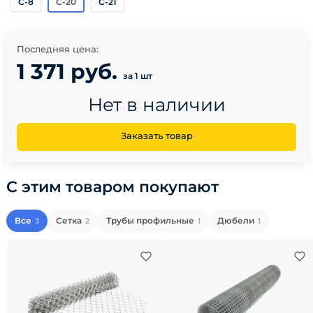
С-8
С-20
С-21
Последняя цена:
1 371 руб.
за 1 шт
Нет в наличии
Заказать товар
С этим товаром покупают
Все
Сетка
Трубы профильные
Дюбели
3
2
1
1