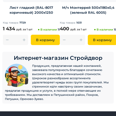
Лист гладкий (RAL-8017
М/ч Монтеррей 500х1180х0,4
коричневый) 2000х1250
(зеленый RAL 6005)
Код товара:
7729
Код товара:
1031
1 434
400
руб.
за 1 шт
В наличии
11
руб.
за 1 шт
В наличии
1
В корзину
В корзину
Интернет-магазин Стройдвор
Продукция, предлагаемая нашей компанией,
завоевала популярность благодаря сочетанию
высокого качества и оптимальной стоимости.
Широкое разнообразие ассортимента
удовлетворяет нужды всех групп покупателей. Мы
стремимся идти навстречу своим заказчикам,
предлагая продукцию и услуги, в полной мере отвечающие их
требованиям. Мы доставляем в Петушинский район, Покров,
Петушки, Орехово-Зуево.