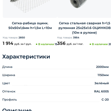
Сетка-рабица оцинк.
Сетка стальная сварная h=1,5
50х50х1,6мм h=1,5м L=10м
рулонная 25х25х1.6 ОЦИНКОВ
(10м в рулоне)
Код товара:
2850
Код товара:
3954
1 914
356
руб.
за 1 рул.
В наличии
15
руб.
за 1 пог.
В наличии
2
Характеристики
Длина
2000мм
Ширина
1150мм
Цвет
Зелёный
Оттенок
RAL 6005
Профиль
С-20
Описание