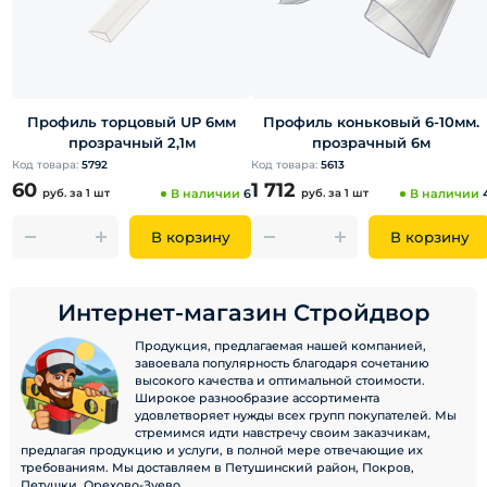
Профиль торцовый UP 6мм
Профиль коньковый 6-10мм.
прозрачный 2,1м
прозрачный 6м
Код товара:
5792
Код товара:
5613
60
1 712
руб.
за 1 шт
В наличии
6
руб.
за 1 шт
В наличии
В корзину
В корзину
Интернет-магазин Стройдвор
Продукция, предлагаемая нашей компанией,
завоевала популярность благодаря сочетанию
высокого качества и оптимальной стоимости.
Широкое разнообразие ассортимента
удовлетворяет нужды всех групп покупателей. Мы
стремимся идти навстречу своим заказчикам,
предлагая продукцию и услуги, в полной мере отвечающие их
требованиям. Мы доставляем в Петушинский район, Покров,
Петушки, Орехово-Зуево.