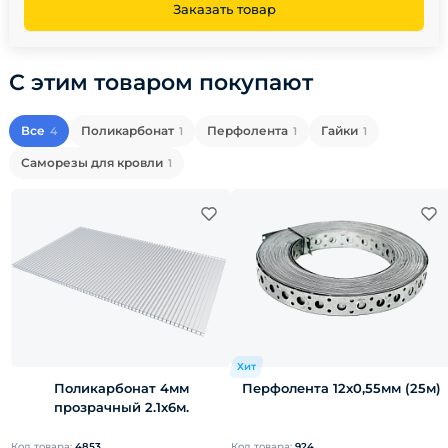
Заказать товар
С этим товаром покупают
Все
Поликарбонат
Перфолента
Гайки
4
1
1
1
Саморезы для кровли
1
Хит
Поликарбонат 4мм
Перфолента 12х0,55мм (25м)
прозрачный 2.1х6м.
Код товара:
4853
Код товара:
924